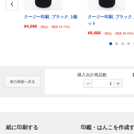
Prev
_100個セッ
クージー印刷_ブラック_1個
クージー印刷_ブラック_
ット
¥4,096
（税込)
（税抜 ¥3,724)
¥9,466
¥43,637)
（税込)
（税抜 ¥8,606)
購入合計商品数
前の画面へ戻る
紙に印刷する
印鑑・はんこを作成