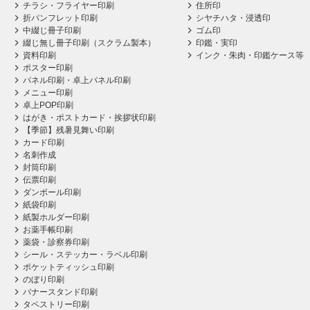
チラシ・フライヤー印刷
住所印
折パンフレット印刷
シヤチハタ・浸透印
中綴じ冊子印刷
ゴム印
綴じ無し冊子印刷（スクラム製本）
印鑑・実印
資料印刷
インク・朱肉・印鑑ケース等
ポスター印刷
パネル印刷・卓上パネル印刷
メニュー印刷
卓上POP印刷
はがき・ポストカード・挨拶状印刷
【季節】残暑見舞い印刷
カード印刷
名刺作成
封筒印刷
伝票印刷
ダンボール印刷
紙袋印刷
紙製ホルダー印刷
お薬手帳印刷
薬袋・診察券印刷
シール・ステッカー・ラベル印刷
ポケットティッシュ印刷
のぼり印刷
バナースタンド印刷
タペストリー印刷