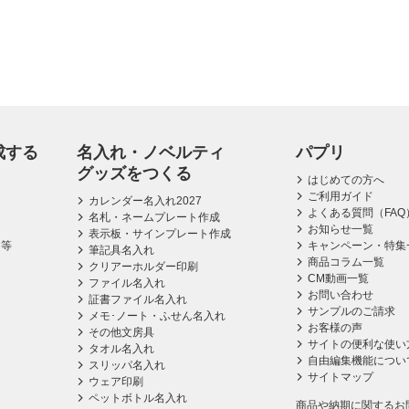
成する
名入れ・ノベルティ
パプリ
グッズをつくる
はじめての方へ
ご利用ガイド
カレンダー名入れ2027
よくある質問（FAQ
名札・ネームプレート作成
お知らせ一覧
表示板・サインプレート作成
ス等
キャンペーン・特集
筆記具名入れ
商品コラム一覧
クリアーホルダー印刷
CM動画一覧
ファイル名入れ
お問い合わせ
証書ファイル名入れ
サンプルのご請求
メモ･ノート・ふせん名入れ
お客様の声
その他文房具
サイトの便利な使い
タオル名入れ
自由編集機能につい
スリッパ名入れ
サイトマップ
ウェア印刷
ペットボトル名入れ
商品や納期に関するお