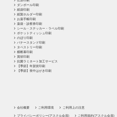
伝票印刷
ダンボール印刷
紙袋印刷
紙製ホルダー印刷
お薬手帳印刷
薬袋・診察券印刷
シール・ステッカー・ラベル印刷
ポケットティッシュ印刷
のぼり印刷
バナースタンド印刷
タペストリー印刷
横断幕印刷
賞状印刷
抗菌ラミネート加工サービス
【季節】年賀状印刷
【季節】喪中はがき印刷
会社概要
ご利用環境
ご利用上の注意
プライバシーポリシー(アスクル会員)
ご利用規約(アスクル会員)