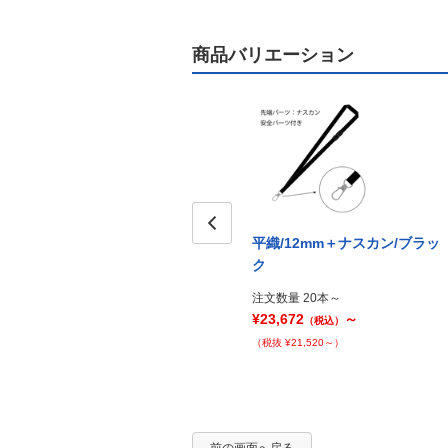
商品バリエーション
平織/12mm＋ナスカン/ブラッ
Prev
ク
注文数量 20本～
¥23,672
～
（税込）
（税抜 ¥21,520～）