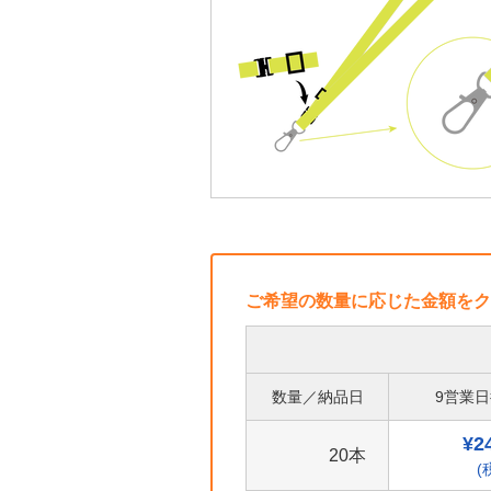
ご希望の数量に応じた金額をク
数量／納品日
9営業
¥2
20本
(