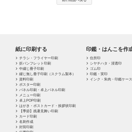
前の画面へ戻る
紙に印刷する
印鑑・はんこを作
チラシ・フライヤー印刷
住所印
折パンフレット印刷
シヤチハタ・浸透印
中綴じ冊子印刷
ゴム印
綴じ無し冊子印刷（スクラム製本）
印鑑・実印
資料印刷
インク・朱肉・印鑑ケー
ポスター印刷
パネル印刷・卓上パネル印刷
メニュー印刷
卓上POP印刷
はがき・ポストカード・挨拶状印刷
【季節】残暑見舞い印刷
カード印刷
名刺作成
封筒印刷