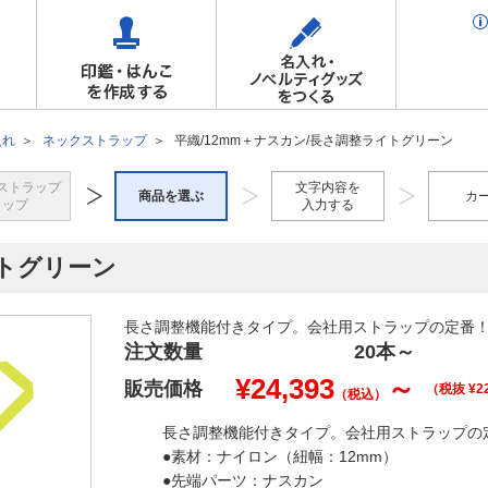
入れ
ネックストラップ
平織/12mm＋ナスカン/長さ調整ライトグリーン
ストラップ
文字内容を
商品を選ぶ
カ
トップ
入力する
イトグリーン
長さ調整機能付きタイプ。会社用ストラップの定番
注文数量
20本
～
¥
24,393
～
販売価格
（税抜 ¥
2
（税込）
長さ調整機能付きタイプ。会社用ストラップの
●素材：ナイロン（紐幅：12mm）
●先端パーツ：ナスカン