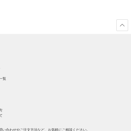
ページ
の先頭
へ戻る
）
一覧
方
て
問い合わせやご注文方法など、お気軽にご相談ください。