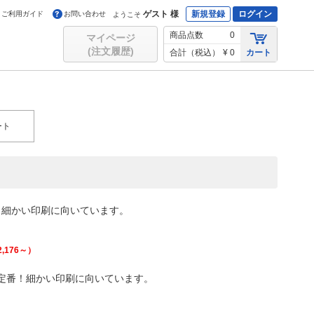
ゲスト 様
新規登録
ログイン
ご利用ガイド
お問い合わせ
ようこそ
商品点数
0
マイページ
(注文履歴)
合計（税込）
¥ 0
カート
ート
！細かい印刷に向いています。
2,176
～）
定番！細かい印刷に向いています。