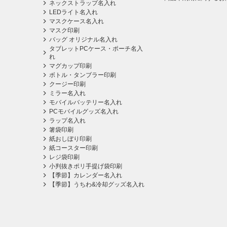
ネックストラップ名入れ
LEDライト名入れ
マスクケース名入れ
マスク印刷
バッグ オリジナル名入れ
タブレットPCケース・ポーチ名入
れ
マグカップ印刷
ボトル・タンブラー印刷
クージー印刷
ミラー名入れ
モバイルバッテリー名入れ
PCモバイルグッズ名入れ
ラップ名入れ
箸袋印刷
紙おしぼり印刷
紙コースター印刷
レジ袋印刷
小判抜きポリ手提げ袋印刷
【季節】カレンダー名入れ
【季節】うちわ&冷却グッズ名入れ