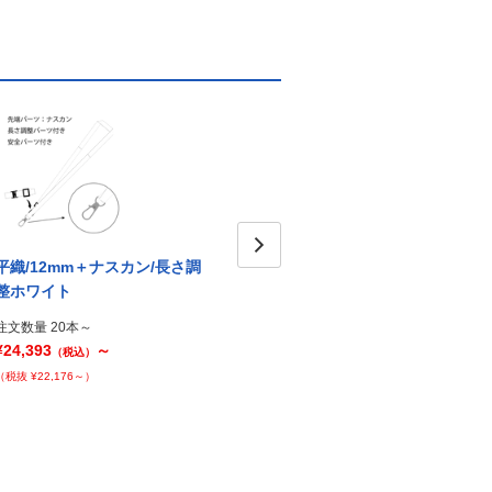
平織/12mm＋ナスカン/長さ調
平織/12mm＋ナスカン/ブルー
平織/
Next
整ホワイト
整ブ
注文数量 20本～
¥23,672
～
注文数量 20本～
注文数
（税込）
¥24,393
～
¥24,3
（税込）
（税抜 ¥21,520～）
（税抜 ¥22,176～）
（税抜 ¥