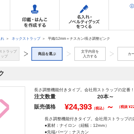
入れ
ネックストラップ
平織/12mm＋ナスカン/長さ調整ピンク
ストラップ
文字内容を
商品を選ぶ
カ
トップ
入力する
ク
長さ調整機能付きタイプ。会社用ストラップの定番
注文数量
20本
～
¥
24,393
～
販売価格
（税抜 ¥
2
（税込）
長さ調整機能付きタイプ。会社用ストラップの
●素材：ナイロン（紐幅：12mm）
●先端パーツ：ナスカン