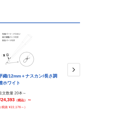
平織/12mm＋ナスカン/長さ調
平織/12mm＋ナスカン/ブルー
平織/
Next
整ホワイト
整ブ
注文数量 20本～
¥23,672
～
注文数量 20本～
注文数
（税込）
¥24,393
～
¥24,3
（税込）
（税抜 ¥21,520～）
（税抜 ¥22,176～）
（税抜 ¥