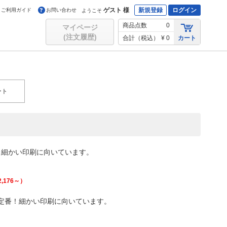
ゲスト 様
新規登録
ログイン
ご利用ガイド
お問い合わせ
ようこそ
商品点数
0
マイページ
(注文履歴)
合計（税込）
¥ 0
カート
ート
！細かい印刷に向いています。
2,176
～）
定番！細かい印刷に向いています。