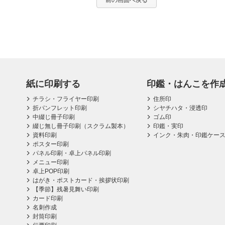
前の画面へ戻る
紙に印刷する
印鑑・はんこを作
チラシ・フライヤー印刷
住所印
折パンフレット印刷
シヤチハタ・浸透印
中綴じ冊子印刷
ゴム印
綴じ無し冊子印刷（スクラム製本）
印鑑・実印
資料印刷
インク・朱肉・印鑑ケー
ポスター印刷
パネル印刷・卓上パネル印刷
メニュー印刷
卓上POP印刷
はがき・ポストカード・挨拶状印刷
【季節】残暑見舞い印刷
カード印刷
名刺作成
封筒印刷