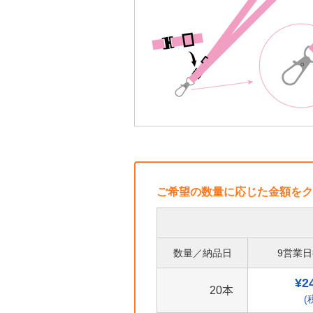
ご希望の数量に応じた金額をク
数量／納品日
9営業
¥2
20本
(