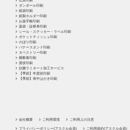
伝票印刷
ダンボール印刷
紙袋印刷
紙製ホルダー印刷
お薬手帳印刷
薬袋・診察券印刷
シール・ステッカー・ラベル印刷
ポケットティッシュ印刷
のぼり印刷
バナースタンド印刷
タペストリー印刷
横断幕印刷
賞状印刷
抗菌ラミネート加工サービス
【季節】年賀状印刷
【季節】喪中はがき印刷
会社概要
ご利用環境
ご利用上の注意
プライバシーポリシー(アスクル会員)
ご利用規約(アスクル会員)