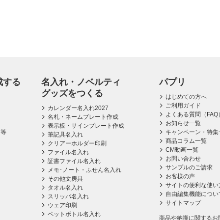
成する
名入れ・ノベルティ
パプリ
グッズをつくる
はじめての方へ
ご利用ガイド
カレンダー名入れ2027
よくある質問（FAQ
名札・ネームプレート作成
お知らせ一覧
表示板・サインプレート作成
ス等
キャンペーン・特集
筆記具名入れ
商品コラム一覧
クリアーホルダー印刷
CM動画一覧
ファイル名入れ
お問い合わせ
証書ファイル名入れ
サンプルのご請求
メモ･ノート・ふせん名入れ
お客様の声
その他文房具
サイトの便利な使い
タオル名入れ
自由編集機能につい
スリッパ名入れ
サイトマップ
ウェア印刷
ペットボトル名入れ
商品や納期に関するお