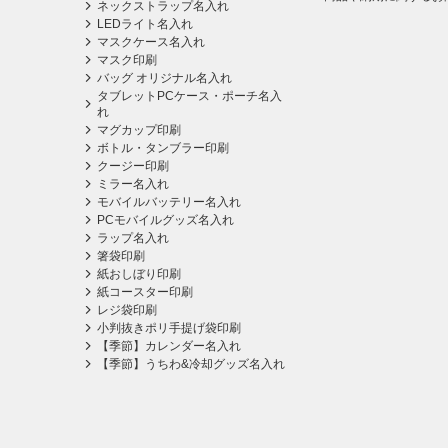
ネックストラップ名入れ
LEDライト名入れ
マスクケース名入れ
マスク印刷
バッグ オリジナル名入れ
タブレットPCケース・ポーチ名入
れ
マグカップ印刷
ボトル・タンブラー印刷
クージー印刷
ミラー名入れ
モバイルバッテリー名入れ
PCモバイルグッズ名入れ
ラップ名入れ
箸袋印刷
紙おしぼり印刷
紙コースター印刷
レジ袋印刷
小判抜きポリ手提げ袋印刷
【季節】カレンダー名入れ
【季節】うちわ&冷却グッズ名入れ