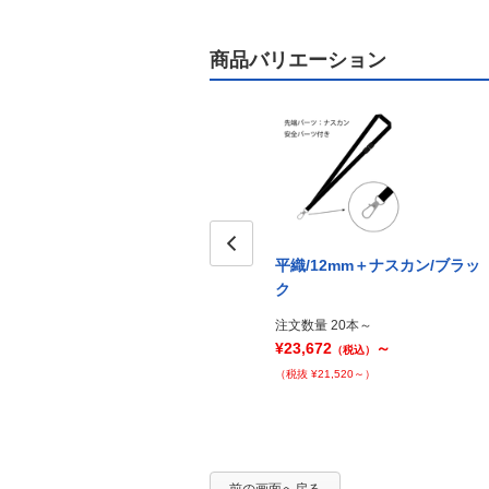
商品バリエーション
平織/12mm＋ナスカン/ブラッ
Prev
ク
注文数量 20本～
¥23,672
～
（税込）
（税抜 ¥21,520～）