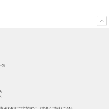
ページ
の先頭
へ戻る
）
一覧
方
て
問い合わせやご注文方法など、お気軽にご相談ください。