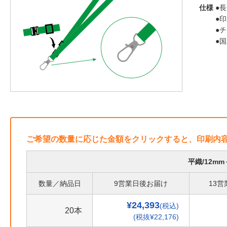
仕様
●長
●
●
●
ご希望の数量に応じた金額をクリックすると、印刷内
平織/12m
数量／納品日
9営業日後お届け
13
¥24,393
(税込)
20本
(税抜¥22,176)