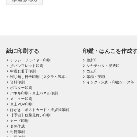
前の画面へ戻る
紙に印刷する
印鑑・はんこを作成
チラシ・フライヤー印刷
住所印
折パンフレット印刷
シヤチハタ・浸透印
中綴じ冊子印刷
ゴム印
綴じ無し冊子印刷（スクラム製本）
印鑑・実印
資料印刷
インク・朱肉・印鑑ケース等
ポスター印刷
パネル印刷・卓上パネル印刷
メニュー印刷
卓上POP印刷
はがき・ポストカード・挨拶状印刷
【季節】残暑見舞い印刷
カード印刷
名刺作成
封筒印刷