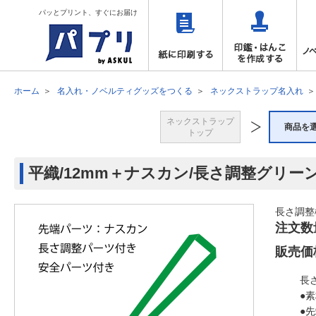
パッとプリント、すぐにお届け
ホーム
名入れ・ノベルティグッズをつくる
ネックストラップ名入れ
ネックストラップ
商品を
トップ
平織/12mm＋ナスカン/長さ調整グリー
長さ調整
注文数
販売価
長
●
●