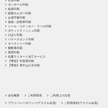
伝票印刷
ダンボール印刷
紙袋印刷
紙製ホルダー印刷
お薬手帳印刷
薬袋・診察券印刷
シール・ステッカー・ラベル印刷
ポケットティッシュ印刷
のぼり印刷
バナースタンド印刷
タペストリー印刷
横断幕印刷
賞状印刷
抗菌ラミネート加工サービス
【季節】年賀状印刷
【季節】喪中はがき印刷
会社概要
ご利用環境
ご利用上の注意
プライバシーポリシー(アスクル会員)
ご利用規約(アスクル会員)