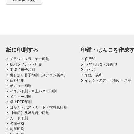
前の画面へ戻る
紙に印刷する
印鑑・はんこを作成
チラシ・フライヤー印刷
住所印
折パンフレット印刷
シヤチハタ・浸透印
中綴じ冊子印刷
ゴム印
綴じ無し冊子印刷（スクラム製本）
印鑑・実印
資料印刷
インク・朱肉・印鑑ケース等
ポスター印刷
パネル印刷・卓上パネル印刷
メニュー印刷
卓上POP印刷
はがき・ポストカード・挨拶状印刷
【季節】残暑見舞い印刷
カード印刷
名刺作成
封筒印刷