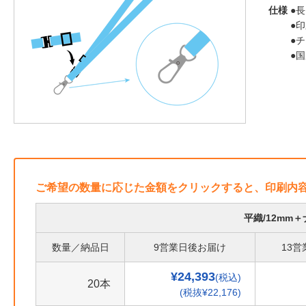
仕様
●長
●
●
●
ご希望の数量に応じた金額をクリックすると、印刷内
平織/12mm
数量／納品日
9営業日後お届け
13
¥24,393
(税込)
20本
(税抜¥22,176)