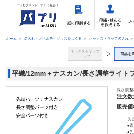
パッとプリント、すぐにお届け
ホーム
名入れ・ノベルティグッズをつくる
ネックストラップ名入れ
ネックストラップ
商品を
トップ
平織/12mm＋ナスカン/長さ調整ライト
長さ調整
注文数
販売価
長
●
●