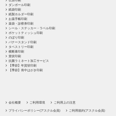
伝票印刷
ダンボール印刷
紙袋印刷
紙製ホルダー印刷
お薬手帳印刷
薬袋・診察券印刷
シール・ステッカー・ラベル印刷
ポケットティッシュ印刷
のぼり印刷
バナースタンド印刷
タペストリー印刷
横断幕印刷
賞状印刷
抗菌ラミネート加工サービス
【季節】年賀状印刷
【季節】喪中はがき印刷
会社概要
ご利用環境
ご利用上の注意
プライバシーポリシー(アスクル会員)
ご利用規約(アスクル会員)