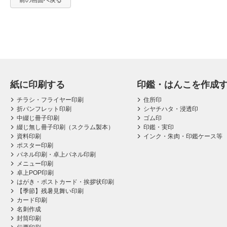
前の画面へ戻る
紙に印刷する
印鑑・はんこを作成
チラシ・フライヤー印刷
住所印
折パンフレット印刷
シヤチハタ・浸透印
中綴じ冊子印刷
ゴム印
綴じ無し冊子印刷（スクラム製本）
印鑑・実印
資料印刷
インク・朱肉・印鑑ケース等
ポスター印刷
パネル印刷・卓上パネル印刷
メニュー印刷
卓上POP印刷
はがき・ポストカード・挨拶状印刷
【季節】残暑見舞い印刷
カード印刷
名刺作成
封筒印刷