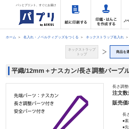
パッとプリント、すぐにお届け
ホーム
名入れ・ノベルティグッズをつくる
ネックストラップ名入れ
ネックストラップ
商品を
トップ
平織/12mm＋ナスカン/長さ調整パープ
長さ調整
注文数
販売価
長
●
●