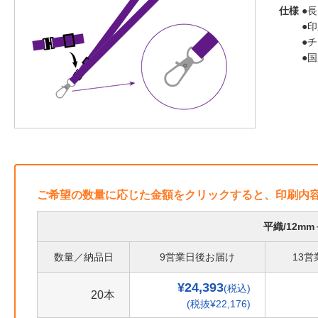
仕様
●長
●
●
●
ご希望の数量に応じた金額をクリックすると、印刷内
平織/12m
数量／納品日
9営業日後お届け
13
¥24,393
(税込)
20本
(税抜¥22,176)