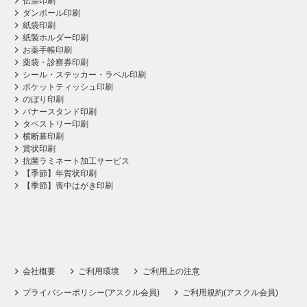
伝票印刷
ダンボール印刷
紙袋印刷
紙製ホルダー印刷
お薬手帳印刷
薬袋・診察券印刷
シール・ステッカー・ラベル印刷
ポケットティッシュ印刷
のぼり印刷
バナースタンド印刷
タペストリー印刷
横断幕印刷
賞状印刷
抗菌ラミネート加工サービス
【季節】年賀状印刷
【季節】喪中はがき印刷
会社概要
ご利用環境
ご利用上の注意
プライバシーポリシー(アスクル会員)
ご利用規約(アスクル会員)