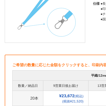
仕様
●長
●
●
●
ご希望の数量に応じた金額をクリックすると、印刷内
平織/12
数量／納品日
9営業日後お届け
13
¥23,672
(税込)
20本
(税抜¥21,520)