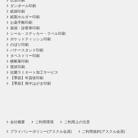
伝票印刷
ダンボール印刷
紙袋印刷
紙製ホルダー印刷
お薬手帳印刷
薬袋・診察券印刷
シール・ステッカー・ラベル印刷
ポケットティッシュ印刷
のぼり印刷
バナースタンド印刷
タペストリー印刷
横断幕印刷
賞状印刷
抗菌ラミネート加工サービス
【季節】年賀状印刷
【季節】喪中はがき印刷
会社概要
ご利用環境
ご利用上の注意
プライバシーポリシー(アスクル会員)
ご利用規約(アスクル会員)