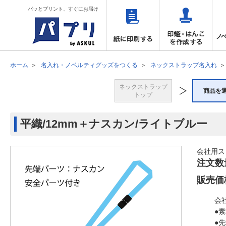
パッとプリント、すぐにお届け
ホーム
名入れ・ノベルティグッズをつくる
ネックストラップ名入れ
ネックストラップ
商品を
トップ
平織/12mm＋ナスカン/ライトブルー
会社用ス
注文数
販売価
会
●
●