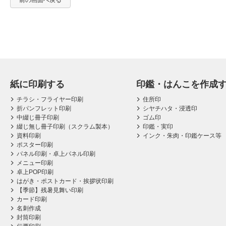
前の画面へ戻る
紙に印刷する
印鑑・はんこを作成
チラシ・フライヤー印刷
住所印
折パンフレット印刷
シヤチハタ・浸透印
中綴じ冊子印刷
ゴム印
綴じ無し冊子印刷（スクラム製本）
印鑑・実印
資料印刷
インク・朱肉・印鑑ケース等
ポスター印刷
パネル印刷・卓上パネル印刷
メニュー印刷
卓上POP印刷
はがき・ポストカード・挨拶状印刷
【季節】残暑見舞い印刷
カード印刷
名刺作成
封筒印刷