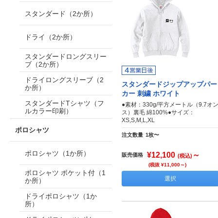
スタンダード（2か所）
ドライ（2か所）
スタンダードロングスリー
ブ（2か所）
ドライロングスリーブ（2
スタンダードジップアップパー
か所）
カー 刺繍 ホワイト
スタンダードTシャツ（フ
●素材：330g/平方メートル（9.7オ
ルカラー印刷）
ス）裏毛 綿100%●サイズ：
XS,S,M,L,XL
ポロシャツ
注文数量
1枚〜
ポロシャツ（1か所）
¥12,100
～
販売価格
(税込)
(税抜 ¥11,000～)
ポロシャツ ポケット付（1
選択
か所）
ドライポロシャツ（1か
所）