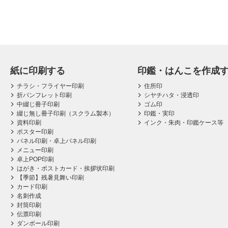
紙に印刷する
印鑑・はんこを作成
チラシ・フライヤー印刷
住所印
折パンフレット印刷
シヤチハタ・浸透印
中綴じ冊子印刷
ゴム印
綴じ無し冊子印刷（スクラム製本）
印鑑・実印
資料印刷
インク・朱肉・印鑑ケース等
ポスター印刷
パネル印刷・卓上パネル印刷
メニュー印刷
卓上POP印刷
はがき・ポストカード・挨拶状印刷
【季節】残暑見舞い印刷
カード印刷
名刺作成
封筒印刷
伝票印刷
ダンボール印刷