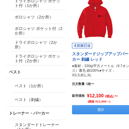
ドライポロシャツ ポケッ
ト付（1か所）
ポロシャツ（2か所）
ポロシャツ ポケット付（2
か所）
ドライポロシャツ（2か
所）
スタンダードジップアップパー
ドライポロシャツ ポケッ
カー 刺繍 レッド
ト付（2か所）
●素材：330g/平方メートル（9.7オ
ス）裏毛 綿100%●サイズ：
ベスト
XS,S,M,L,XL
注文数量
1枚〜
ベスト（1か所）
¥12,100
～
販売価格
(税込)
ベスト（刺繍）
(税抜 ¥11,000～)
選択
トレーナー・パーカー
スタンダードトレーナー