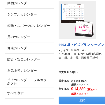
動物カレンダー
シンプルカレンダー
趣味・スポーツのカレンダー
月のカレンダー
6663 卓上ビズプラン シーズン
健康カレンダー
●サイズ 180mm（W）
×150mm（H）●枚数 13枚●印刷色
金、銀、赤、青、緑※専用袋付
防災・安全カレンダー
運気上昇カレンダー
注文数量
10個〜
卓上カレンダー フルカラー
通常価格
¥16,918
(税込)
～
名入れ
(税抜 ¥15,380～)
¥
14,380
～
割引価格
(税込)
すべて表示
(税抜 ¥13,073～)
選択