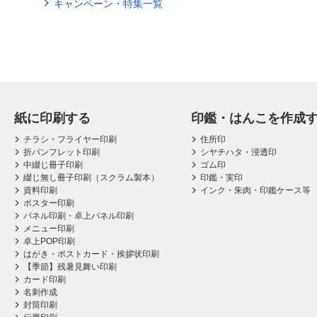
キャンペーン・特集一覧
紙に印刷する
印鑑・はんこを作成
チラシ・フライヤー印刷
住所印
折パンフレット印刷
シヤチハタ・浸透印
中綴じ冊子印刷
ゴム印
綴じ無し冊子印刷（スクラム製本）
印鑑・実印
資料印刷
インク・朱肉・印鑑ケース等
ポスター印刷
パネル印刷・卓上パネル印刷
メニュー印刷
卓上POP印刷
はがき・ポストカード・挨拶状印刷
【季節】残暑見舞い印刷
カード印刷
名刺作成
封筒印刷