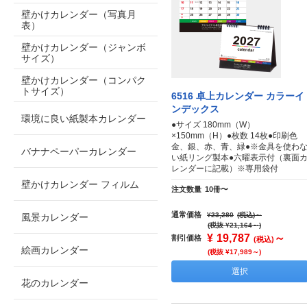
壁かけカレンダー（写真月
表）
壁かけカレンダー（ジャンボ
サイズ）
壁かけカレンダー（コンパク
トサイズ）
6516 卓上カレンダー カラーイ
ンデックス
環境に良い紙製本カレンダー
●サイズ 180mm（W）
×150mm（H）●枚数 14枚●印刷色
金、銀、赤、青、緑●※金具を使わ
バナナペーパーカレンダー
い紙リング製本●六曜表示付（裏面
レンダーに記載）※専用袋付
壁かけカレンダー フィルム
注文数量
10冊〜
通常価格
¥23,280
(税込)
～
風景カレンダー
(税抜 ¥21,164～)
¥
19,787
～
割引価格
(税込)
絵画カレンダー
(税抜 ¥17,989～)
選択
花のカレンダー