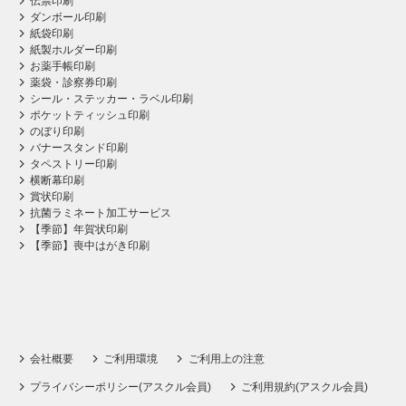
伝票印刷
ダンボール印刷
紙袋印刷
紙製ホルダー印刷
お薬手帳印刷
薬袋・診察券印刷
シール・ステッカー・ラベル印刷
ポケットティッシュ印刷
のぼり印刷
バナースタンド印刷
タペストリー印刷
横断幕印刷
賞状印刷
抗菌ラミネート加工サービス
【季節】年賀状印刷
【季節】喪中はがき印刷
会社概要
ご利用環境
ご利用上の注意
プライバシーポリシー(アスクル会員)
ご利用規約(アスクル会員)