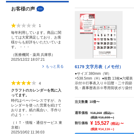
お客様の声
1
毎年利用しています。商品に関
しては大変満足しており、お客
様からも好評をいただいていま
す。 ・・・
（
医療機関・薬局
兵庫県
）
2025/12/22 18:07:21
もっと見る
6179 文字月表（メモ付）
●サイズ 380mm（W）
×538.5mm（H）●枚数 13枚●六曜表
示付※行事表入り※旧暦・二十四節
4
気・農事暦表示※専用筒状ポリ袋付
クラフトのカレンダーを気に入
ってます。
時代はペーパーレスですが、カ
注文数量
10冊〜
レンダーを使った営業を続けて
おります。紙の風合い、手作り
通常価格
¥18,268
(税込)
～
のよう・・・
(税抜 ¥16,608～)
¥
15,527
～
（
ＩＴ・情報・通信サービス
東
割引価格
(税込)
京都
）
(税抜 ¥14,116～)
2025/10/02 11:36:03