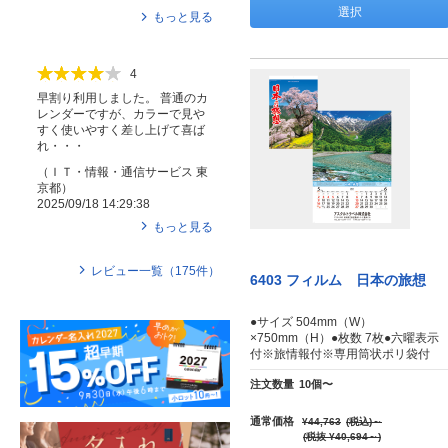
選択
もっと見る
4
早割り利用しました。 普通のカ
レンダーですが、カラーで見や
すく使いやすく差し上げて喜ば
れ・・・
（
ＩＴ・情報・通信サービス
東
京都
）
2025/09/18 14:29:38
もっと見る
レビュー一覧（
175
件）
6403 フィルム 日本の旅想
●サイズ 504mm（W）
×750mm（H）●枚数 7枚●六曜表示
付※旅情報付※専用筒状ポリ袋付
注文数量
10個〜
通常価格
¥44,763
(税込)
～
(税抜 ¥40,694～)