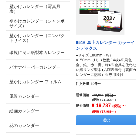
壁かけカレンダー（写真月
表）
壁かけカレンダー（ジャンボ
サイズ）
壁かけカレンダー（コンパク
トサイズ）
6516 卓上カレンダー カラーイ
ンデックス
環境に良い紙製本カレンダー
●サイズ 180mm（W）
×150mm（H）●枚数 14枚●印刷色
金、銀、赤、青、緑●※金具を使わ
バナナペーパーカレンダー
い紙リング製本●六曜表示付（裏面
レンダーに記載）※専用袋付
壁かけカレンダー フィルム
注文数量
10冊〜
通常価格
¥23,280
(税込)
～
風景カレンダー
(税抜 ¥21,164～)
¥
19,787
～
割引価格
(税込)
絵画カレンダー
(税抜 ¥17,989～)
選択
花のカレンダー