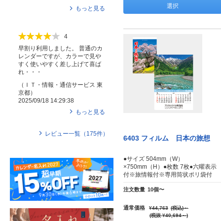
選択
もっと見る
4
早割り利用しました。 普通のカ
レンダーですが、カラーで見や
すく使いやすく差し上げて喜ば
れ・・・
（
ＩＴ・情報・通信サービス
東
京都
）
2025/09/18 14:29:38
もっと見る
レビュー一覧（
175
件）
6403 フィルム 日本の旅想
●サイズ 504mm（W）
×750mm（H）●枚数 7枚●六曜表示
付※旅情報付※専用筒状ポリ袋付
注文数量
10個〜
通常価格
¥44,763
(税込)
～
(税抜 ¥40,694～)