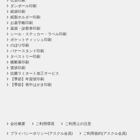
伝票印刷
ダンボール印刷
紙袋印刷
紙製ホルダー印刷
お薬手帳印刷
薬袋・診察券印刷
シール・ステッカー・ラベル印刷
ポケットティッシュ印刷
のぼり印刷
バナースタンド印刷
タペストリー印刷
横断幕印刷
賞状印刷
抗菌ラミネート加工サービス
【季節】年賀状印刷
【季節】喪中はがき印刷
会社概要
ご利用環境
ご利用上の注意
プライバシーポリシー(アスクル会員)
ご利用規約(アスクル会員)