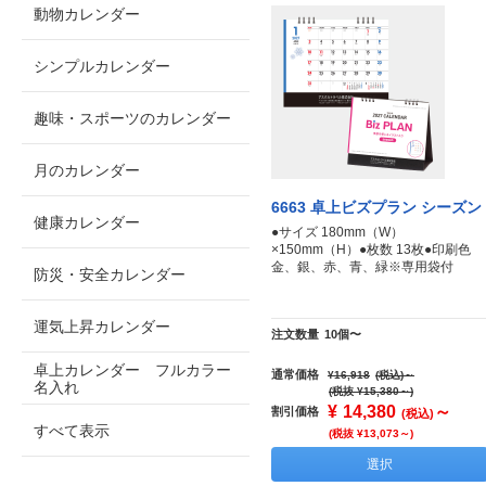
動物カレンダー
シンプルカレンダー
趣味・スポーツのカレンダー
月のカレンダー
6663 卓上ビズプラン シーズン
健康カレンダー
●サイズ 180mm（W）
×150mm（H）●枚数 13枚●印刷色
金、銀、赤、青、緑※専用袋付
防災・安全カレンダー
運気上昇カレンダー
注文数量
10個〜
卓上カレンダー フルカラー
通常価格
¥16,918
(税込)
～
名入れ
(税抜 ¥15,380～)
¥
14,380
～
割引価格
(税込)
すべて表示
(税抜 ¥13,073～)
選択