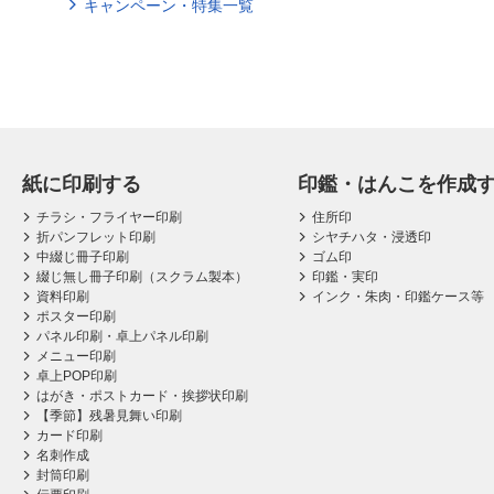
キャンペーン・特集一覧
紙に印刷する
印鑑・はんこを作成
チラシ・フライヤー印刷
住所印
折パンフレット印刷
シヤチハタ・浸透印
中綴じ冊子印刷
ゴム印
綴じ無し冊子印刷（スクラム製本）
印鑑・実印
資料印刷
インク・朱肉・印鑑ケース等
ポスター印刷
パネル印刷・卓上パネル印刷
メニュー印刷
卓上POP印刷
はがき・ポストカード・挨拶状印刷
【季節】残暑見舞い印刷
カード印刷
名刺作成
封筒印刷