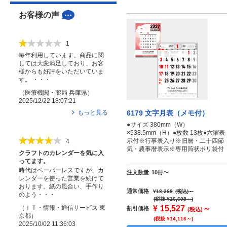
お客様の声
1
毎年利用しています。商品に関
しては大変満足しており、お客
様からも好評をいただいていま
す。 ・・・
（
医療機関・薬局
兵庫県
）
2025/12/22 18:07:21
もっと見る
6179 文字月表（メモ付）
●サイズ 380mm（W）
×538.5mm（H）●枚数 13枚●六曜表
示付※行事表入り※旧暦・二十四節
4
気・農事暦表示※専用筒状ポリ袋付
クラフトのカレンダーを気に入
ってます。
時代はペーパーレスですが、カ
注文数量
10冊〜
レンダーを使った営業を続けて
おります。紙の風合い、手作り
通常価格
¥18,268
(税込)
～
のよう・・・
(税抜 ¥16,608～)
¥
15,527
～
（
ＩＴ・情報・通信サービス
東
割引価格
(税込)
京都
）
(税抜 ¥14,116～)
2025/10/02 11:36:03