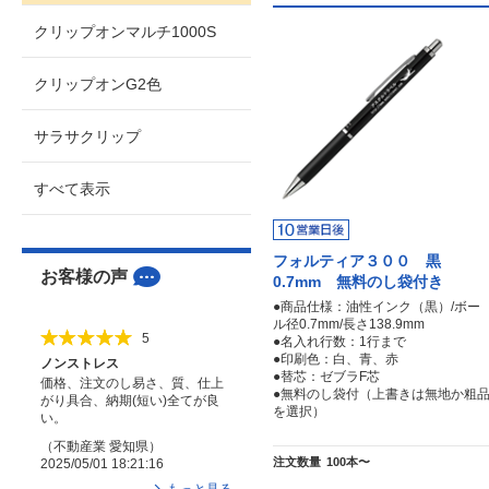
クリップオンマルチ1000S
クリップオンG2色
サラサクリップ
すべて表示
フォルティア３００ 黒
お客様の声
0.7mm 無料のし袋付き
●商品仕様：油性インク（黒）/ボー
ル径0.7mm/長さ138.9mm
5
●名入れ行数：1行まで
●印刷色：白、青、赤
ノンストレス
●替芯：ゼブラF芯
価格、注文のし易さ、質、仕上
●無料のし袋付（上書きは無地か粗
がり具合、納期(短い)全てが良
を選択）
い。
（
不動産業
愛知県
）
注文数量
100本〜
2025/05/01 18:21:16
もっと見る