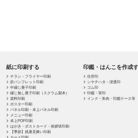
紙に印刷する
印鑑・はんこを作成
チラシ・フライヤー印刷
住所印
折パンフレット印刷
シヤチハタ・浸透印
中綴じ冊子印刷
ゴム印
綴じ無し冊子印刷（スクラム製本）
印鑑・実印
資料印刷
インク・朱肉・印鑑ケース等
ポスター印刷
パネル印刷・卓上パネル印刷
メニュー印刷
卓上POP印刷
はがき・ポストカード・挨拶状印刷
【季節】残暑見舞い印刷
カード印刷