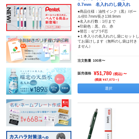
0.7mm 名入れのし袋入れ
●商品仕様：油性インク（黒）/ボー
ル径0.7mm/長さ138.9mm
●名入れ行数：1行まで
●印刷色：黒、白、赤
●替芯：ゼブラF芯
●１本入りの名入れのし袋にセット
てお届けします（無料のし袋は付き
ません）
注文数量
100本〜
¥51,780
～
販売価格
(税込)
(税抜 ¥47,073～)
選択