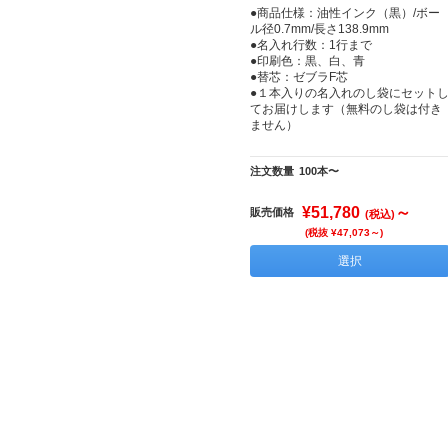
●商品仕様：油性インク（黒）/ボー
ル径0.7mm/長さ138.9mm
●名入れ行数：1行まで
●印刷色：黒、白、青
●替芯：ゼブラF芯
●１本入りの名入れのし袋にセット
てお届けします（無料のし袋は付き
ません）
注文数量
100本〜
¥51,780
～
販売価格
(税込)
(税抜 ¥47,073～)
選択