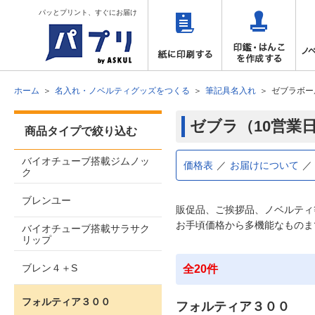
パッとプリント、すぐにお届け
ホーム
名入れ・ノベルティグッズをつくる
筆記具名入れ
ゼブラボー
ゼブラ（10営業
商品タイプで絞り込む
バイオチューブ搭載ジムノッ
価格表
お届けについて
ク
ブレンユー
販促品、ご挨拶品、ノベルティ
お手頃価格から多機能なものま
バイオチューブ搭載サラサク
リップ
ブレン４＋S
全20件
フォルティア３００
フォルティア３００