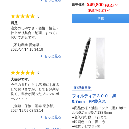
¥49,800
～
販売価格
(税込)
(税抜 ¥45,273～)
5
選択
満足
注文のしやすさ・価格・梱包・
仕上がり具合・納期、すべてに
おいて満足です。
（
不動産業
愛知県
）
2025/04/14 15:34:19
もっと見る
5
大好評です。
今年の５月から お客様にお配り
しておりますが、とても評判が
良く、当社が配ったブレンのボ
フォルティア３００ 黒
ール・・・
0.7mm PP袋入れ
（
金融・保険・証券
東京都
）
●商品仕様：油性インク（黒）/ボー
2024/12/09 08:53:14
ル径0.7mm/長さ138.9mm
もっと見る
●名入れ行数：1行まで
●印刷色：白、青、赤
●替芯：ゼブラF芯