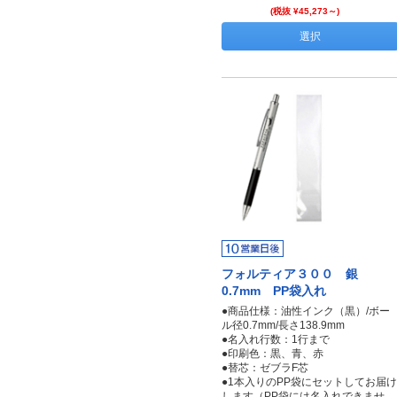
(税抜 ¥45,273～)
選択
フォルティア３００ 銀
0.7mm PP袋入れ
●商品仕様：油性インク（黒）/ボー
ル径0.7mm/長さ138.9mm
●名入れ行数：1行まで
●印刷色：黒、青、赤
●替芯：ゼブラF芯
●1本入りのPP袋にセットしてお届け
します（PP袋には名入れできませ