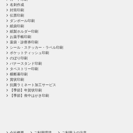
名刺作成
封筒印刷
伝票印刷
ダンボール印刷
紙袋印刷
紙製ホルダー印刷
お薬手帳印刷
薬袋・診察券印刷
シール・ステッカー・ラベル印刷
ポケットティッシュ印刷
のぼり印刷
バナースタンド印刷
タペストリー印刷
横断幕印刷
賞状印刷
抗菌ラミネート加工サービス
【季節】年賀状印刷
【季節】喪中はがき印刷
会社概要
ご利用環境
ご利用上の注意