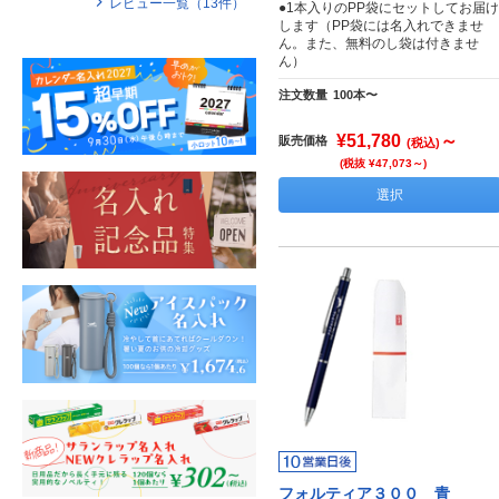
レビュー一覧（
13
件）
●1本入りのPP袋にセットしてお届け
します（PP袋には名入れできませ
ん。また、無料のし袋は付きませ
ん）
注文数量
100本〜
¥51,780
～
販売価格
(税込)
(税抜 ¥47,073～)
選択
フォルティア３００ 青