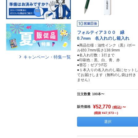
フォルティア３００ 緑
0.7mm 名入れのし箱入れ
●商品仕様：油性インク（黒）/ボー
ル径0.7mm/長さ138.9mm
●名入れ行数：1行まで
キャンペーン・特集一覧
●印刷色：黒、白、青、赤
●替芯：ゼブラF芯
●１本入りの名入れのし箱にセット
てお届けします（無料のし袋は付き
ません）
注文数量
100本〜
¥52,770
～
販売価格
(税込)
(税抜 ¥47,973～)
選択