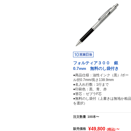
フォルティア３００ 銀
0.7mm 無料のし袋付き
●商品仕様：油性インク（黒）/ボー
ル径0.7mm/長さ138.9mm
●名入れ行数：1行まで
●印刷色：黒、青、赤
●替芯：ゼブラF芯
●無料のし袋付（上書きは無地か粗
を選択）
注文数量
100本〜
¥49,800
～
販売価格
(税込)