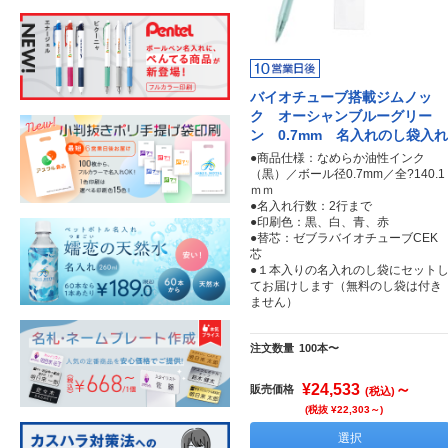
バイオチューブ搭載ジムノッ
ク オーシャンブルーグリー
ン 0.7mm 名入れのし袋入れ
●商品仕様：なめらか油性インク
（黒）／ボール径0.7mm／全?140.1
ｍｍ
●名入れ行数：2行まで
●印刷色：黒、白、青、赤
●替芯：ゼブラバイオチューブCEK
芯
●１本入りの名入れのし袋にセット
てお届けします（無料のし袋は付き
ません）
注文数量
100本〜
¥24,533
～
販売価格
(税込)
(税抜 ¥22,303～)
選択