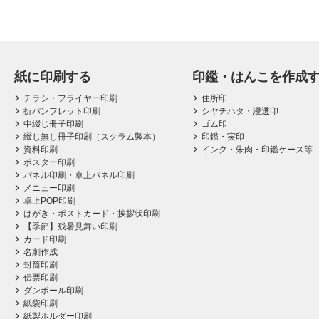
紙に印刷する
印鑑・はんこを作成
チラシ・フライヤー印刷
住所印
折パンフレット印刷
シヤチハタ・浸透印
中綴じ冊子印刷
ゴム印
綴じ無し冊子印刷（スクラム製本）
印鑑・実印
資料印刷
インク・朱肉・印鑑ケース等
ポスター印刷
パネル印刷・卓上パネル印刷
メニュー印刷
卓上POP印刷
はがき・ポストカード・挨拶状印刷
【季節】残暑見舞い印刷
カード印刷
名刺作成
封筒印刷
伝票印刷
ダンボール印刷
紙袋印刷
紙製ホルダー印刷