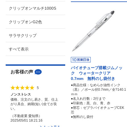
クリップオンマルチ1000S
クリップオンG2色
サラサクリップ
すべて表示
バイオチューブ搭載ジムノッ
お客様の声
ク ウォータークリア
0.7mm 無料のし袋付き
●商品仕様：なめらか油性インク
5
（黒）／ボール径0.7mm／全?140.1
ｍｍ
ノンストレス
●名入れ行数：2行まで
価格、注文のし易さ、質、仕上
●印刷色：黒、白、青、赤
がり具合、納期(短い)全てが良
●替芯：ゼブラバイオチューブCEK
い。
芯
（
不動産業
愛知県
）
●無料のし袋付
2025/05/01 18:21:16
もっと見る