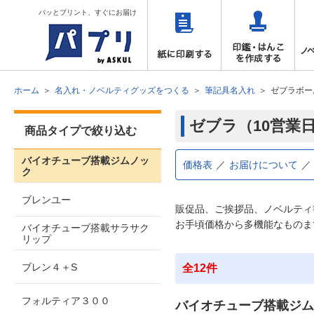
パッとプリント、すぐにお届け
ホーム
名入れ・ノベルティグッズをつくる
筆記具名入れ
ゼブラボー
ゼブラ（10営業
商品タイプで絞り込む
バイオチューブ搭載ジムノッ
価格表
お届けについて
ク
ブレンユー
販促品、ご挨拶品、ノベルティ
お手頃価格から多機能なものま
バイオチューブ搭載サラサク
リップ
ブレン４＋S
全12件
フォルティア３００
バイオチューブ搭載ジム