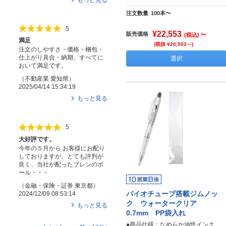
注文数量
100本〜
5
¥22,553
～
販売価格
(税込)
満足
(税抜 ¥20,503～)
注文のしやすさ・価格・梱包・
仕上がり具合・納期、すべてに
選択
おいて満足です。
（
不動産業
愛知県
）
2025/04/14 15:34:19
もっと見る
5
大好評です。
今年の５月から お客様にお配り
しておりますが、とても評判が
良く、当社が配ったブレンのボ
ール・・・
（
金融・保険・証券
東京都
）
バイオチューブ搭載ジムノッ
2024/12/09 08:53:14
ク ウォータークリア
もっと見る
0.7mm PP袋入れ
●商品仕様：なめらか油性インク