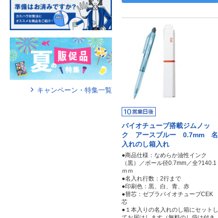
キャンペーン・特集一覧
バイオチューブ搭載ジムノッ
ク アースブルー 0.7mm 名
入れのし箱入れ
●商品仕様：なめらか油性インク
（黒）／ボール径0.7mm／全?140.1
ｍｍ
●名入れ行数：2行まで
●印刷色：黒、白、青、赤
●替芯：ゼブラバイオチューブCEK
芯
●１本入りの名入れのし箱にセット
てお届けします（無料のし袋は付き