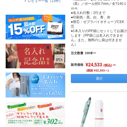
レビュー一覧（
13
件）
（黒）／ボール径0.7mm／全?140.1
ｍｍ
●名入れ行数：2行まで
●印刷色：黒、白、青、赤
●替芯：ゼブラバイオチューブCEK
芯
●1本入りのPP袋にセットしてお届け
します（PP袋には名入れできませ
ん。また、無料のし袋は付きませ
ん）
注文数量
100本〜
¥24,533
～
販売価格
(税込)
(税抜 ¥22,303～)
選択