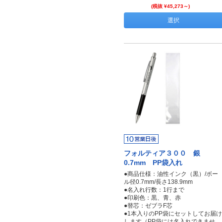
(税抜 ¥45,273～)
選択
フォルティア３００ 銀
0.7mm PP袋入れ
●商品仕様：油性インク（黒）/ボー
ル径0.7mm/長さ138.9mm
●名入れ行数：1行まで
●印刷色：黒、青、赤
●替芯：ゼブラF芯
●1本入りのPP袋にセットしてお届け
します（PP袋には名入れできませ