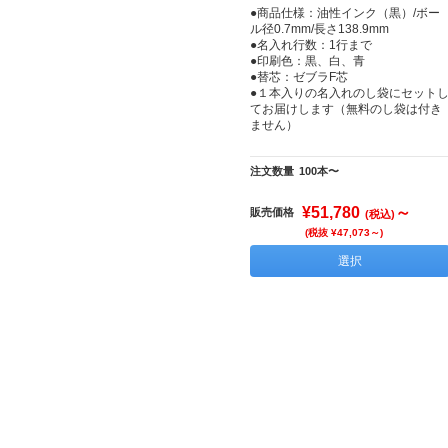
●商品仕様：油性インク（黒）/ボー
ル径0.7mm/長さ138.9mm
●名入れ行数：1行まで
●印刷色：黒、白、青
●替芯：ゼブラF芯
●１本入りの名入れのし袋にセット
てお届けします（無料のし袋は付き
ません）
注文数量
100本〜
¥51,780
～
販売価格
(税込)
(税抜 ¥47,073～)
選択