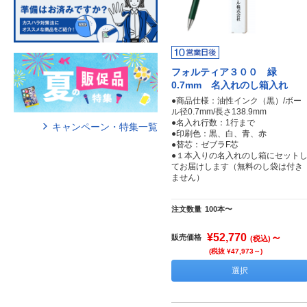
フォルティア３００ 緑
0.7mm 名入れのし箱入れ
●商品仕様：油性インク（黒）/ボー
ル径0.7mm/長さ138.9mm
●名入れ行数：1行まで
キャンペーン・特集一覧
●印刷色：黒、白、青、赤
●替芯：ゼブラF芯
●１本入りの名入れのし箱にセット
てお届けします（無料のし袋は付き
ません）
注文数量
100本〜
¥52,770
～
販売価格
(税込)
(税抜 ¥47,973～)
選択