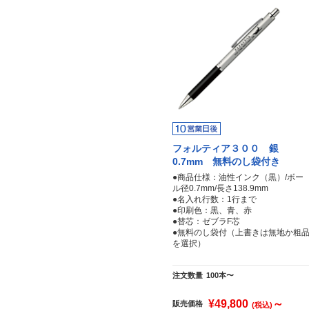
フォルティア３００ 銀
0.7mm 無料のし袋付き
●商品仕様：油性インク（黒）/ボー
ル径0.7mm/長さ138.9mm
●名入れ行数：1行まで
●印刷色：黒、青、赤
●替芯：ゼブラF芯
●無料のし袋付（上書きは無地か粗
を選択）
注文数量
100本〜
¥49,800
～
販売価格
(税込)