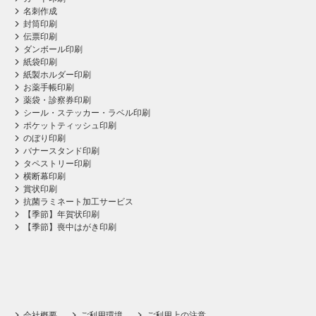
名刺作成
封筒印刷
伝票印刷
ダンボール印刷
紙袋印刷
紙製ホルダー印刷
お薬手帳印刷
薬袋・診察券印刷
シール・ステッカー・ラベル印刷
ポケットティッシュ印刷
のぼり印刷
バナースタンド印刷
タペストリー印刷
横断幕印刷
賞状印刷
抗菌ラミネート加工サービス
【季節】年賀状印刷
【季節】喪中はがき印刷
会社概要
ご利用環境
ご利用上の注意