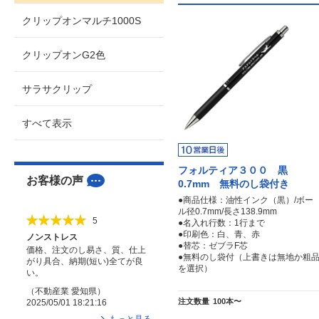
クリップオンマルチ1000S
クリップオンG2色
サラサクリップ
すべて表示
フォルティア３００ 黒
お客様の声
0.7mm 無料のし袋付き
●商品仕様：油性インク（黒）/ボー
ル径0.7mm/長さ138.9mm
5
●名入れ行数：1行まで
●印刷色：白、青、赤
ノンストレス
●替芯：ゼブラF芯
価格、注文のし易さ、質、仕上
●無料のし袋付（上書きは無地か粗
がり具合、納期(短い)全てが良
を選択）
い。
（
不動産業
愛知県
）
注文数量
100本〜
2025/05/01 18:21:16
もっと見る