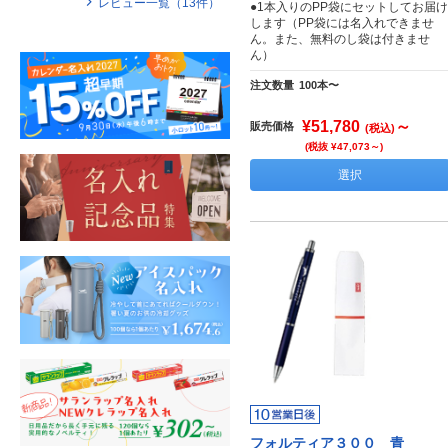
レビュー一覧（
13
件）
●1本入りのPP袋にセットしてお届け
します（PP袋には名入れできませ
ん。また、無料のし袋は付きませ
ん）
注文数量
100本〜
¥51,780
～
販売価格
(税込)
(税抜 ¥47,073～)
選択
フォルティア３００ 青