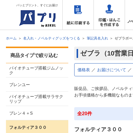
パッとプリント、すぐにお届け
ホーム
名入れ・ノベルティグッズをつくる
筆記具名入れ
ゼブラボー
ゼブラ（10営業
商品タイプで絞り込む
バイオチューブ搭載ジムノッ
価格表
お届けについて
ク
ブレンユー
販促品、ご挨拶品、ノベルティ
お手頃価格から多機能なものま
バイオチューブ搭載サラサク
リップ
ブレン４＋S
全20件
フォルティア３００
フォルティア３００