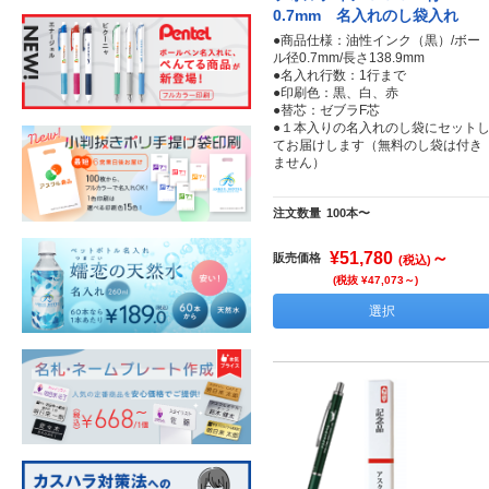
0.7mm 名入れのし袋入れ
●商品仕様：油性インク（黒）/ボー
ル径0.7mm/長さ138.9mm
●名入れ行数：1行まで
●印刷色：黒、白、赤
●替芯：ゼブラF芯
●１本入りの名入れのし袋にセット
てお届けします（無料のし袋は付き
ません）
注文数量
100本〜
¥51,780
～
販売価格
(税込)
(税抜 ¥47,073～)
選択