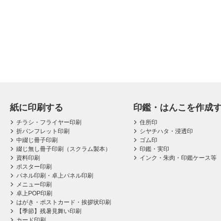
紙に印刷する
印鑑・はんこを作成
チラシ・フライヤー印刷
住所印
折パンフレット印刷
シヤチハタ・浸透印
中綴じ冊子印刷
ゴム印
綴じ無し冊子印刷（スクラム製本）
印鑑・実印
資料印刷
インク・朱肉・印鑑ケース等
ポスター印刷
パネル印刷・卓上パネル印刷
メニュー印刷
卓上POP印刷
はがき・ポストカード・挨拶状印刷
【季節】残暑見舞い印刷
カード印刷