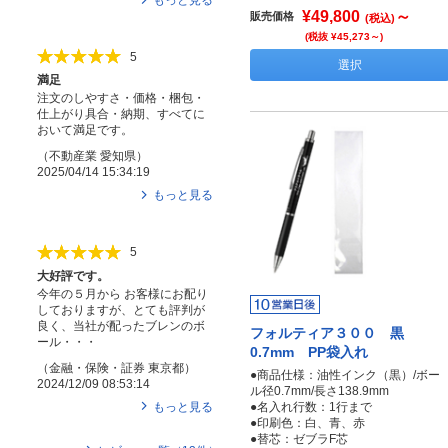
¥49,800
～
販売価格
(税込)
(税抜 ¥45,273～)
5
選択
満足
注文のしやすさ・価格・梱包・
仕上がり具合・納期、すべてに
おいて満足です。
（
不動産業
愛知県
）
2025/04/14 15:34:19
もっと見る
5
大好評です。
今年の５月から お客様にお配り
しておりますが、とても評判が
良く、当社が配ったブレンのボ
フォルティア３００ 黒
ール・・・
0.7mm PP袋入れ
（
金融・保険・証券
東京都
）
●商品仕様：油性インク（黒）/ボー
2024/12/09 08:53:14
ル径0.7mm/長さ138.9mm
もっと見る
●名入れ行数：1行まで
●印刷色：白、青、赤
●替芯：ゼブラF芯