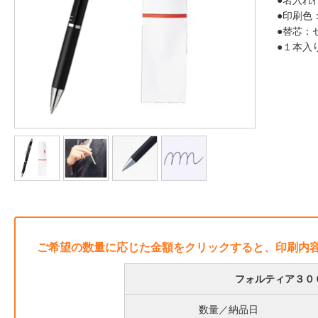
●名入れ
●印刷色
●替芯：
●１本入
ご希望の数量に応じた金額をクリックすると、印刷内
フォルティア３００
数量／納品日