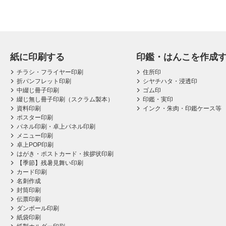
紙に印刷する
印鑑・はんこを作成
チラシ・フライヤー印刷
住所印
折パンフレット印刷
シヤチハタ・浸透印
中綴じ冊子印刷
ゴム印
綴じ無し冊子印刷（スクラム製本）
印鑑・実印
資料印刷
インク・朱肉・印鑑ケース等
ポスター印刷
パネル印刷・卓上パネル印刷
メニュー印刷
卓上POP印刷
はがき・ポストカード・挨拶状印刷
【季節】残暑見舞い印刷
カード印刷
名刺作成
封筒印刷
伝票印刷
ダンボール印刷
紙袋印刷