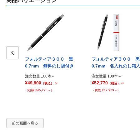
商品バリエーション
０ ワイン
フォルティア３００ 黒
フォルティア３００ 
Prev
0.7mm 無料のし袋付き
0.7mm 名入れのし箱
注文数量 100本～
注文数量 100本～
¥49,800
～
¥52,770
～
（税込）
（税込）
（税抜 ¥45,273～）
（税抜 ¥47,973～）
前の画面へ戻る