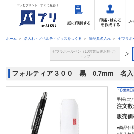
パッとプリント、すぐにお届け
ホーム
名入れ・ノベルティグッズをつくる
筆記具名入れ
ゼブラボ
ゼブラボールペン（10営業日後お届け）
トップ
フォルティア３００ 黒 0.7mm 名
手帳にぴ
注文数
販売価
●商品仕様