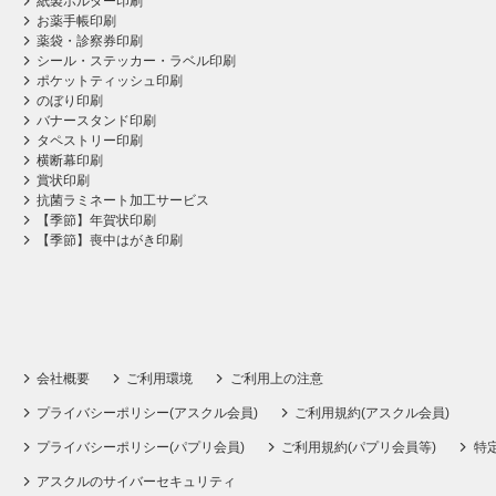
紙製ホルダー印刷
お薬手帳印刷
薬袋・診察券印刷
シール・ステッカー・ラベル印刷
ポケットティッシュ印刷
のぼり印刷
バナースタンド印刷
タペストリー印刷
横断幕印刷
賞状印刷
抗菌ラミネート加工サービス
【季節】年賀状印刷
【季節】喪中はがき印刷
会社概要
ご利用環境
ご利用上の注意
プライバシーポリシー(アスクル会員)
ご利用規約(アスクル会員)
プライバシーポリシー(パプリ会員)
ご利用規約(パプリ会員等)
特
アスクルのサイバーセキュリティ