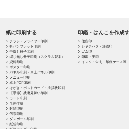
紙に印刷する
印鑑・はんこを作成
チラシ・フライヤー印刷
住所印
折パンフレット印刷
シヤチハタ・浸透印
中綴じ冊子印刷
ゴム印
綴じ無し冊子印刷（スクラム製本）
印鑑・実印
資料印刷
インク・朱肉・印鑑ケース等
ポスター印刷
パネル印刷・卓上パネル印刷
メニュー印刷
卓上POP印刷
はがき・ポストカード・挨拶状印刷
【季節】残暑見舞い印刷
カード印刷
名刺作成
封筒印刷
伝票印刷
ダンボール印刷
紙袋印刷