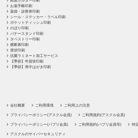
紙製ホルダー印刷
お薬手帳印刷
薬袋・診察券印刷
シール・ステッカー・ラベル印刷
ポケットティッシュ印刷
のぼり印刷
バナースタンド印刷
タペストリー印刷
横断幕印刷
賞状印刷
抗菌ラミネート加工サービス
【季節】年賀状印刷
【季節】喪中はがき印刷
会社概要
ご利用環境
ご利用上の注意
プライバシーポリシー(アスクル会員)
ご利用規約(アスクル会員)
プライバシーポリシー(パプリ会員)
ご利用規約(パプリ会員等)
特
アスクルのサイバーセキュリティ