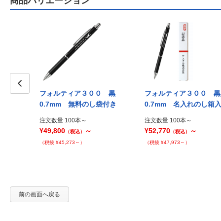
商品バリエーション
０ ワイン
フォルティア３００ 黒
フォルティア３００ 
Prev
0.7mm 無料のし袋付き
0.7mm 名入れのし箱
注文数量 100本～
注文数量 100本～
¥49,800
～
¥52,770
～
（税込）
（税込）
（税抜 ¥45,273～）
（税抜 ¥47,973～）
前の画面へ戻る