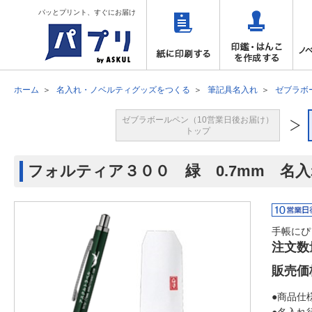
パッとプリント、すぐにお届け
ホーム
名入れ・ノベルティグッズをつくる
筆記具名入れ
ゼブラボ
ゼブラボールペン（10営業日後お届け）
トップ
フォルティア３００ 緑 0.7mm 名
手帳にぴ
注文数
販売価
●商品仕様