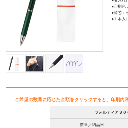
●名入れ
●印刷色
●替芯：
●１本入
ご希望の数量に応じた金額をクリックすると、印刷内
フォルティア３００
数量／納品日