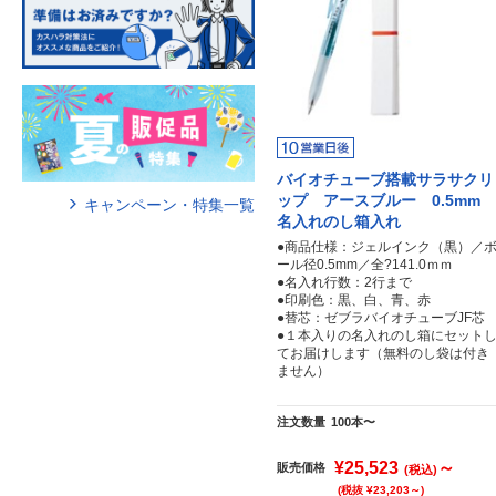
バイオチューブ搭載サラサクリ
ップ アースブルー 0.5mm
キャンペーン・特集一覧
名入れのし箱入れ
●商品仕様：ジェルインク（黒）／
ール径0.5mm／全?141.0ｍｍ
●名入れ行数：2行まで
●印刷色：黒、白、青、赤
●替芯：ゼブラバイオチューブJF芯
●１本入りの名入れのし箱にセット
てお届けします（無料のし袋は付き
ません）
注文数量
100本〜
¥25,523
～
販売価格
(税込)
(税抜 ¥23,203～)