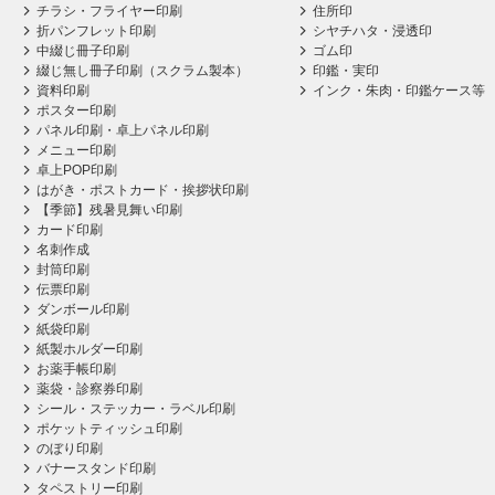
チラシ・フライヤー印刷
住所印
折パンフレット印刷
シヤチハタ・浸透印
中綴じ冊子印刷
ゴム印
綴じ無し冊子印刷（スクラム製本）
印鑑・実印
資料印刷
インク・朱肉・印鑑ケース等
ポスター印刷
パネル印刷・卓上パネル印刷
メニュー印刷
卓上POP印刷
はがき・ポストカード・挨拶状印刷
【季節】残暑見舞い印刷
カード印刷
名刺作成
封筒印刷
伝票印刷
ダンボール印刷
紙袋印刷
紙製ホルダー印刷
お薬手帳印刷
薬袋・診察券印刷
シール・ステッカー・ラベル印刷
ポケットティッシュ印刷
のぼり印刷
バナースタンド印刷
タペストリー印刷