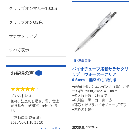
クリップオンマルチ1000S
クリップオンG2色
サラサクリップ
すべて表示
バイオチューブ搭載サラサクリ
お客様の声
ップ ウォータークリア
0.5mm 無料のし袋付き
●商品仕様：ジェルインク（黒）／
5
ール径0.5mm／全?141.0ｍｍ
●名入れ行数：2行まで
ノンストレス
●印刷色：黒、白、青、赤
価格、注文のし易さ、質、仕上
●替芯：ゼブラバイオチューブJF芯
がり具合、納期(短い)全てが良
●無料のし袋付
い。
（
不動産業
愛知県
）
2025/05/01 18:21:16
注文数量
100本〜
もっと見る