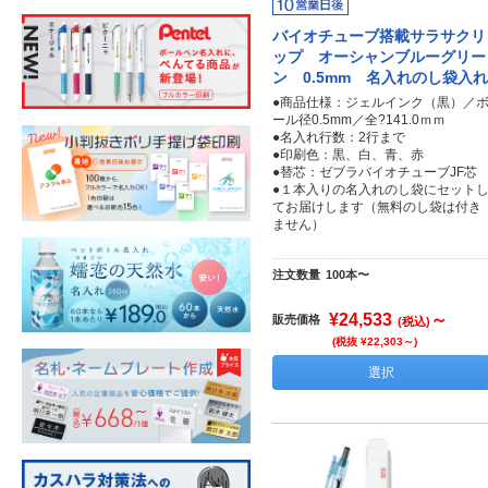
バイオチューブ搭載サラサクリ
ップ オーシャンブルーグリー
ン 0.5mm 名入れのし袋入れ
●商品仕様：ジェルインク（黒）／
ール径0.5mm／全?141.0ｍｍ
●名入れ行数：2行まで
●印刷色：黒、白、青、赤
●替芯：ゼブラバイオチューブJF芯
●１本入りの名入れのし袋にセット
てお届けします（無料のし袋は付き
ません）
注文数量
100本〜
¥24,533
～
販売価格
(税込)
(税抜 ¥22,303～)
選択