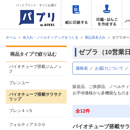
パッとプリント、すぐにお届け
ホーム
名入れ・ノベルティグッズをつくる
筆記具名入れ
ゼブラボー
ゼブラ（10営業
商品タイプで絞り込む
バイオチューブ搭載ジムノッ
価格表
お届けについて
ク
ブレンユー
販促品、ご挨拶品、ノベルティ
お手頃価格から多機能なものま
バイオチューブ搭載サラサク
リップ
ブレン４＋S
全12件
フォルティア３００
バイオチューブ搭載サラ