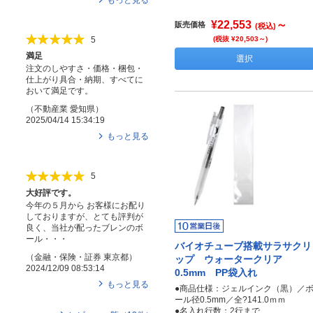
¥22,553
～
販売価格
(税込)
5
(税抜 ¥20,503～)
満足
選択
注文のしやすさ・価格・梱包・
仕上がり具合・納期、すべてに
おいて満足です。
（
不動産業
愛知県
）
2025/04/14 15:34:19
もっと見る
5
大好評です。
今年の５月から お客様にお配り
しておりますが、とても評判が
良く、当社が配ったブレンのボ
ール・・・
バイオチューブ搭載サラサクリ
（
金融・保険・証券
東京都
）
ップ ウォータークリア
2024/12/09 08:53:14
0.5mm PP袋入れ
もっと見る
●商品仕様：ジェルインク（黒）／
ール径0.5mm／全?141.0ｍｍ
●名入れ行数：2行まで