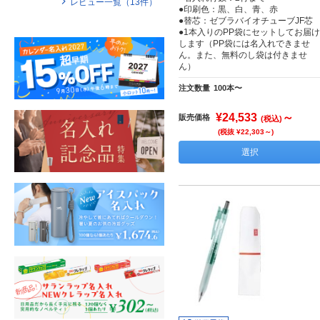
レビュー一覧（
13
件）
●印刷色：黒、白、青、赤
●替芯：ゼブラバイオチューブJF芯
●1本入りのPP袋にセットしてお届け
します（PP袋には名入れできませ
ん。また、無料のし袋は付きませ
ん）
注文数量
100本〜
¥24,533
～
販売価格
(税込)
(税抜 ¥22,303～)
選択