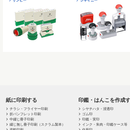
サンビー
シャイニー
紙に印刷する
印鑑・はんこを作成
チラシ・フライヤー印刷
シヤチハタ・浸透印
折パンフレット印刷
ゴム印
中綴じ冊子印刷
印鑑・実印
綴じ無し冊子印刷（スクラム製本）
インク・朱肉・印鑑ケース等
資料印刷
住所印