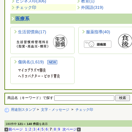
ビジネス印
(306)
教育
(1)
チェック印
外国語
(319)
医療系
生活習慣病
(17)
服薬指導
(40)
傷病名
(1,619)
商品名（キーワード）で探す
用途別スタンプ
>
文字・メッセージ
>
チェック印
180件中
121～ 140 件目
を表示
前ページ
1
|
2
|
3
|
4
|
5
|
6
|
7
|
8
|
9
次ページ