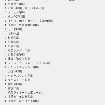
ポスター印刷
パネル印刷・卓上パネル印刷
メニュー印刷
卓上POP印刷
はがき・ポストカード・挨拶状印刷
【季節】残暑見舞い印刷
カード印刷
名刺作成
封筒印刷
伝票印刷
紙袋印刷
紙製ホルダー印刷
お薬手帳印刷
薬袋・診察券印刷
シール・ステッカー・ラベル印刷
ポケットティッシュ印刷
のぼり印刷
バナースタンド印刷
タペストリー印刷
横断幕印刷
賞状印刷
抗菌ラミネート加工サービス
【季節】年賀状印刷
【季節】喪中はがき印刷