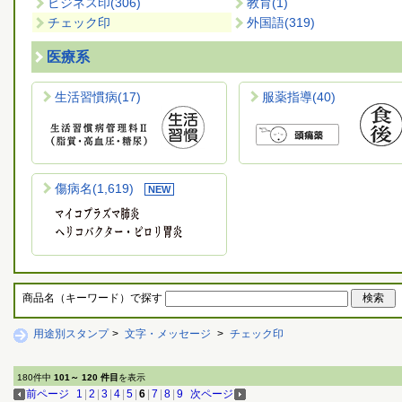
ビジネス印
(306)
教育
(1)
チェック印
外国語
(319)
医療系
生活習慣病
(17)
服薬指導
(40)
傷病名
(1,619)
商品名（キーワード）で探す
用途別スタンプ
>
文字・メッセージ
>
チェック印
180件中
101～ 120 件目
を表示
前ページ
1
|
2
|
3
|
4
|
5
|
6
|
7
|
8
|
9
次ページ