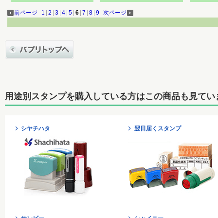
前ページ
1
|
2
|
3
|
4
|
5
|
6
|
7
|
8
|
9
次ページ
用途別スタンプを購入している方はこの商品も見てい
シヤチハタ
翌日届くスタンプ