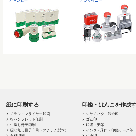
サンビー
シャイニー
紙に印刷する
印鑑・はんこを作成
チラシ・フライヤー印刷
シヤチハタ・浸透印
折パンフレット印刷
ゴム印
中綴じ冊子印刷
印鑑・実印
綴じ無し冊子印刷（スクラム製本）
インク・朱肉・印鑑ケース等
資料印刷
住所印