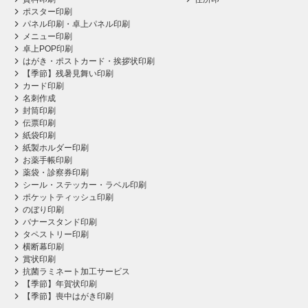
ポスター印刷
パネル印刷・卓上パネル印刷
メニュー印刷
卓上POP印刷
はがき・ポストカード・挨拶状印刷
【季節】残暑見舞い印刷
カード印刷
名刺作成
封筒印刷
伝票印刷
紙袋印刷
紙製ホルダー印刷
お薬手帳印刷
薬袋・診察券印刷
シール・ステッカー・ラベル印刷
ポケットティッシュ印刷
のぼり印刷
バナースタンド印刷
タペストリー印刷
横断幕印刷
賞状印刷
抗菌ラミネート加工サービス
【季節】年賀状印刷
【季節】喪中はがき印刷