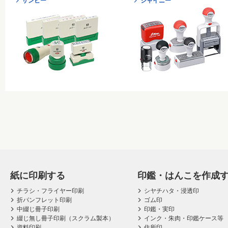
サンビー
シャイニー
紙に印刷する
印鑑・はんこを作成
チラシ・フライヤー印刷
シヤチハタ・浸透印
折パンフレット印刷
ゴム印
中綴じ冊子印刷
印鑑・実印
綴じ無し冊子印刷（スクラム製本）
インク・朱肉・印鑑ケース等
資料印刷
住所印