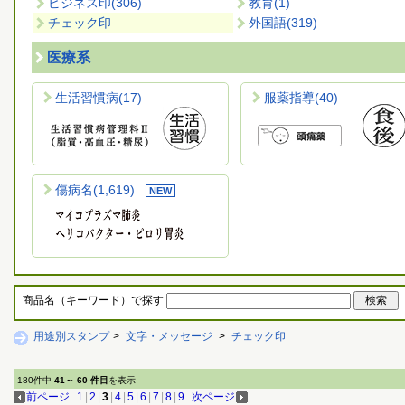
ビジネス印
(306)
教育
(1)
チェック印
外国語
(319)
医療系
生活習慣病
(17)
服薬指導
(40)
傷病名
(1,619)
商品名（キーワード）で探す
用途別スタンプ
>
文字・メッセージ
>
チェック印
180件中
41～ 60 件目
を表示
前ページ
1
|
2
|
3
|
4
|
5
|
6
|
7
|
8
|
9
次ページ