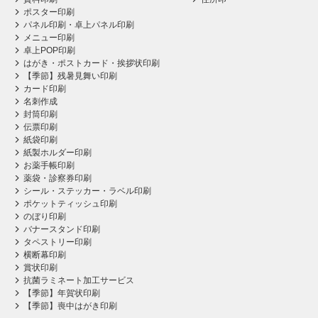
ポスター印刷
パネル印刷・卓上パネル印刷
メニュー印刷
卓上POP印刷
はがき・ポストカード・挨拶状印刷
【季節】残暑見舞い印刷
カード印刷
名刺作成
封筒印刷
伝票印刷
紙袋印刷
紙製ホルダー印刷
お薬手帳印刷
薬袋・診察券印刷
シール・ステッカー・ラベル印刷
ポケットティッシュ印刷
のぼり印刷
バナースタンド印刷
タペストリー印刷
横断幕印刷
賞状印刷
抗菌ラミネート加工サービス
【季節】年賀状印刷
【季節】喪中はがき印刷