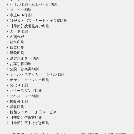
パネル印刷・卓上パネル印刷
メニュー印刷
卓上POP印刷
はがき・ポストカード・挨拶状印刷
【季節】残暑見舞い印刷
カード印刷
名刺作成
封筒印刷
伝票印刷
紙袋印刷
紙製ホルダー印刷
お薬手帳印刷
薬袋・診察券印刷
シール・ステッカー・ラベル印刷
ポケットティッシュ印刷
のぼり印刷
バナースタンド印刷
タペストリー印刷
横断幕印刷
賞状印刷
抗菌ラミネート加工サービス
【季節】年賀状印刷
【季節】喪中はがき印刷