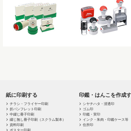
紙に印刷する
印鑑・はんこを作成
チラシ・フライヤー印刷
シヤチハタ・浸透印
折パンフレット印刷
ゴム印
中綴じ冊子印刷
印鑑・実印
綴じ無し冊子印刷（スクラム製本）
インク・朱肉・印鑑ケース等
資料印刷
住所印
ポスター印刷