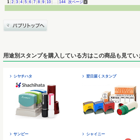
1
|
2
|
3
|
4
|
5
|
6
|
7
|
8
|
9
|
10
|
…
|
144
次ページ
用途別スタンプを購入している方はこの商品も見てい
シヤチハタ
翌日届くスタンプ
サンビー
シャイニー