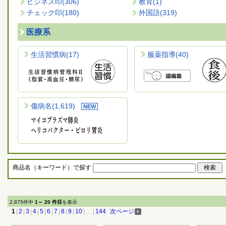
ビジネス印
(306)
教育
(1)
チェック印
(180)
外国語
(319)
医療系
生活習慣病
(17)
服薬指導
(40)
傷病名
(1,619)
商品名（キーワード）で探す
2,875件中
1～ 20 件目
を表示
1
|
2
|
3
|
4
|
5
|
6
|
7
|
8
|
9
|
10
|
…
|
144
次ページ