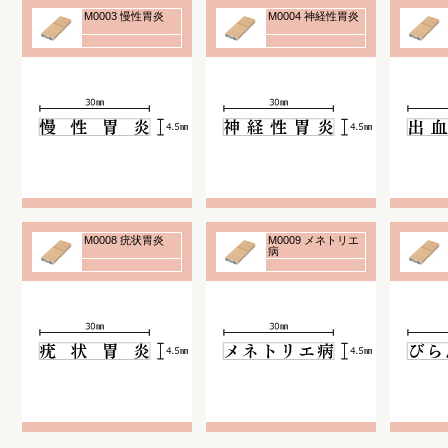
M0003 慢性胃炎
M0004 神経性胃炎
M0008 疣状胃炎
M0009 メネトリエ
病