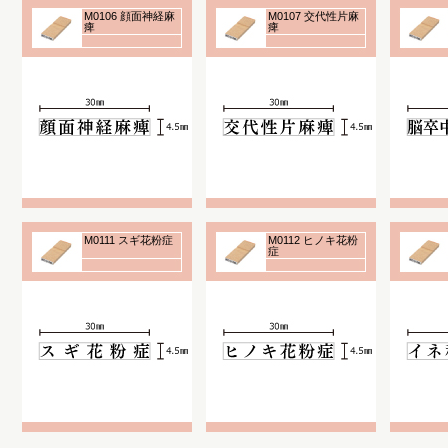
M0106 顔面神経麻
M0107 交代性片麻
痺
痺
M0111 スギ花粉症
M0112 ヒノキ花粉
症