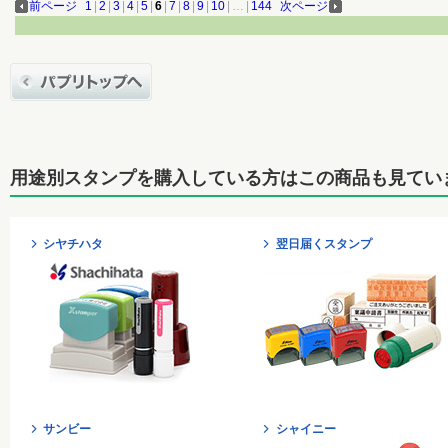
前ページ
1
|
2
|
3
|
4
|
5
|
6
|
7
|
8
|
9
|
10
|
…
|
144
次ページ
用途別スタンプを購入している方はこの商品も見てい
シヤチハタ
翌日届くスタンプ
サンビー
シャイニー