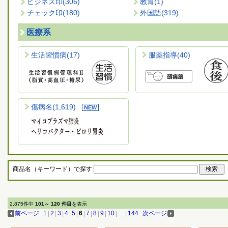
ビジネス印
(306)
教育
(1)
チェック印
(180)
外国語
(319)
医療系
生活習慣病
(17)
服薬指導
(40)
傷病名
(1,619)
商品名（キーワード）で探す
2,875件中
101～ 120 件目
を表示
前ページ
1
|
2
|
3
|
4
|
5
|
6
|
7
|
8
|
9
|
10
|
…
|
144
次ページ