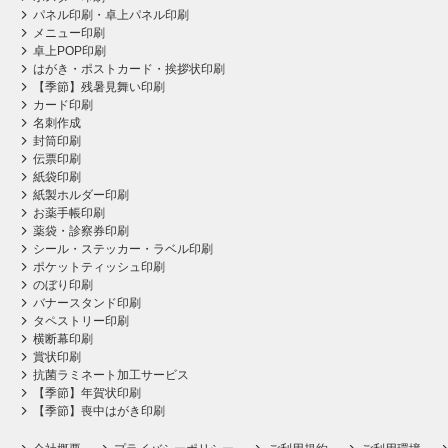
パネル印刷・卓上パネル印刷
メニュー印刷
卓上POP印刷
はがき・ポストカード・挨拶状印刷
【季節】残暑見舞い印刷
カード印刷
名刺作成
封筒印刷
伝票印刷
紙袋印刷
紙製ホルダー印刷
お薬手帳印刷
薬袋・診察券印刷
シール・ステッカー・ラベル印刷
ポケットティッシュ印刷
のぼり印刷
バナースタンド印刷
タペストリー印刷
横断幕印刷
賞状印刷
抗菌ラミネート加工サービス
【季節】年賀状印刷
【季節】喪中はがき印刷