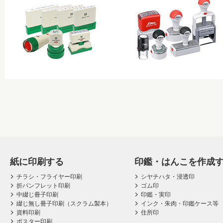
紙に印刷する
印鑑・はんこを作成
チラシ・フライヤー印刷
シヤチハタ・浸透印
折パンフレット印刷
ゴム印
中綴じ冊子印刷
印鑑・実印
綴じ無し冊子印刷（スクラム製本）
インク・朱肉・印鑑ケース等
資料印刷
住所印
ポスター印刷