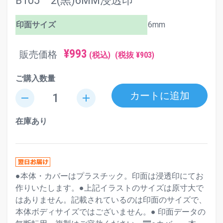
B105 2(黒)6MM浸透印
印面サイズ
6mm
¥993
販売価格
(税込)
(税抜 ¥903)
ご購入数量
カートに追加
remove
add
在庫あり
●本体・カバーはプラスチック。印面は浸透印にてお
作りいたします。●上記イラストのサイズは原寸大で
はありません。記載されているのは印面のサイズで、
本体ボディサイズではございません。● 印面データの