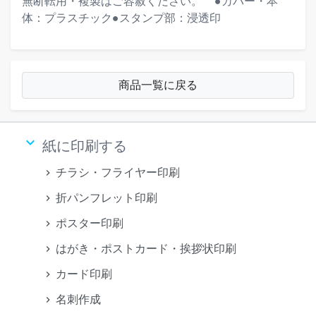
無断転用・複製はご容赦ください。""""●カバー・本
体：プラスチック●スタンプ部：浸透印
商品一覧に戻る
keyboard_arrow_down
紙に印刷する
チラシ・フライヤー印刷
折パンフレット印刷
ポスター印刷
はがき・ポストカード・挨拶状印刷
カード印刷
名刺作成