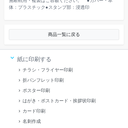
無断転用・複製はご容赦ください。""""●カバー・本
体：プラスチック●スタンプ部：浸透印
商品一覧に戻る
keyboard_arrow_down
紙に印刷する
チラシ・フライヤー印刷
折パンフレット印刷
ポスター印刷
はがき・ポストカード・挨拶状印刷
カード印刷
名刺作成