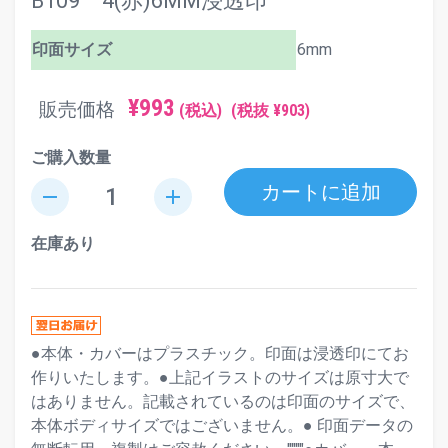
B109 4(赤)6MM浸透印
印面サイズ
6mm
¥993
販売価格
(税込)
(税抜 ¥903)
ご購入数量
カートに追加
remove
add
在庫あり
●本体・カバーはプラスチック。印面は浸透印にてお
作りいたします。●上記イラストのサイズは原寸大で
はありません。記載されているのは印面のサイズで、
本体ボディサイズではございません。● 印面データの