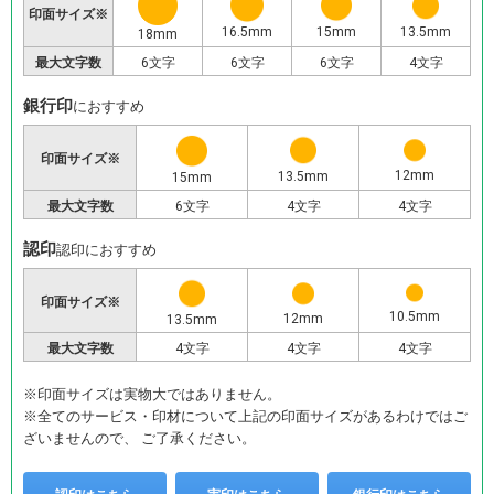
印面サイズ※
16.5mm
13.5mm
15mm
18mm
最大文字数
6文字
6文字
6文字
4文字
銀行印
におすすめ
印面サイズ※
12mm
13.5mm
15mm
最大文字数
6文字
4文字
4文字
認印
認印におすすめ
印面サイズ※
10.5mm
12mm
13.5mm
最大文字数
4文字
4文字
4文字
※印面サイズは実物大ではありません。
※全てのサービス・印材について上記の印面サイズがあるわけではご
ざいませんので、 ご了承ください。