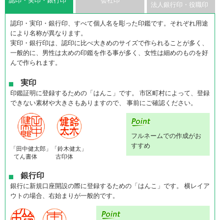
認印・実印・銀行印
会社印
法人銀行印・役職印
認印・実印・銀行印、すべて個人名を彫った印鑑です。それぞれ用途
により名称が異なります。
実印・銀行印は、認印に比べ大きめのサイズで作られることが多く、
一般的に、男性は太めの印鑑を作る事が多く、女性は細めのものを好
んで作られます。
実印
印鑑証明に登録するための「はんこ」です。 市区町村によって、登録
できない素材や大きさもありますので、 事前にご確認ください。
フルネームでの作成がお
すすめ
「田中健太郎」
「鈴木健太」
てん書体
古印体
銀行印
銀行に新規口座開設の際に登録するための「はんこ」です。 横レイア
ウトの場合、右始まりが一般的です。