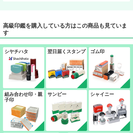
高級印鑑を購入している方はこの商品も見ていま
す
シヤチハタ
翌日届くスタンプ
ゴム印
組み合わせ印・親
サンビー
シャイニー
子印