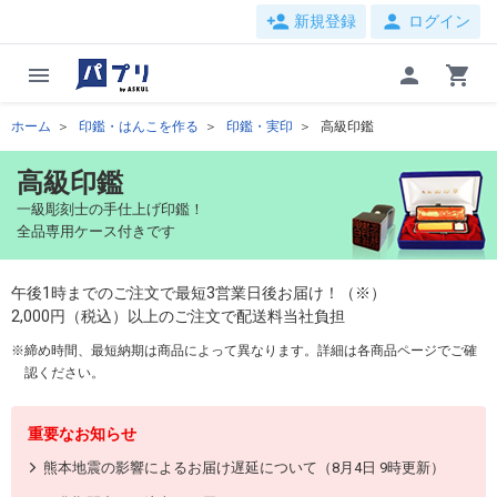
person_add
person
新規登録
ログイン
menu
person
shopping_cart
ホーム
印鑑・はんこを作る
印鑑・実印
高級印鑑
高級印鑑
一級彫刻士の手仕上げ印鑑！
全品専用ケース付きです
午後1時までのご注文で最短3営業日後お届け！（※）
2,000円（税込）以上のご注文で配送料当社負担
締め時間、最短納期は商品によって異なります。詳細は各商品ページでご確
認ください。
重要なお知らせ
熊本地震の影響によるお届け遅延について（8月4日 9時更新）