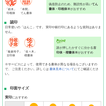
偽造防止のため、難読性が高い
てん
書体・印相体※
がおすすめ
「鈴木」
「本間」
印相体
てん書体
認印
日常使いの「はんこ」です。 実印や銀行印にあるような規則はありま
せん。
誰が押したかすぐに分かる
古
「板倉玲子」
「佐々木」
印体・楷書体※
がおすすめ
古印体
楷書体
※サービスによって、使用できる書体が異なる場合もございますの
で、 ご注意ください。詳しくは
書体見本について
にてご確認くださ
い。
印面サイズ
実印
におすすめ