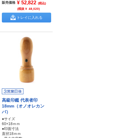
¥
52,822
販売価格
(税込)
(税抜 ¥
48,020
)
トレイに入れる
高級印鑑 代表者印
18mm（オノオレカン
バ）
●サイズ
60×18ｍｍ
●印面寸法
直径18ｍｍ