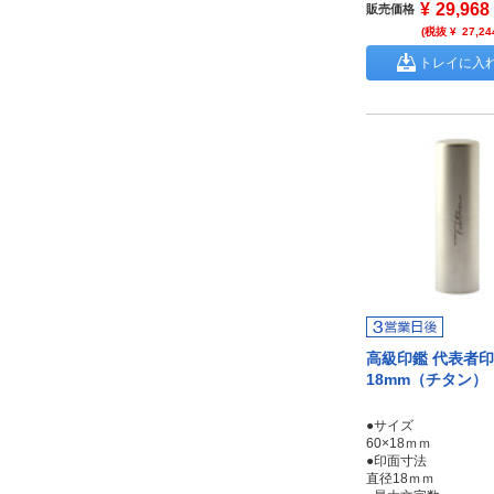
¥
29,968
販売価格
(税抜 ¥
27,24
トレイに入
高級印鑑 代表者印
18mm（チタン）
●サイズ
60×18ｍｍ
●印面寸法
直径18ｍｍ