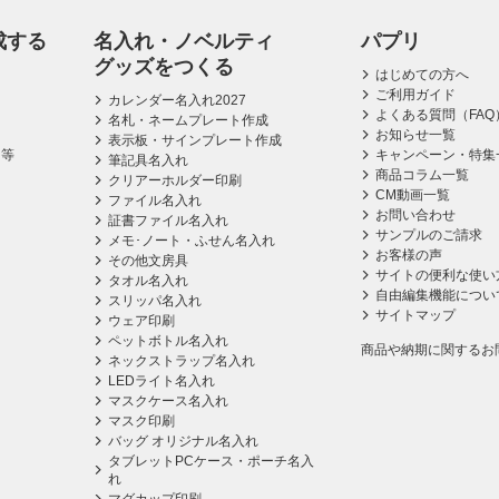
成する
名入れ・ノベルティ
パプリ
グッズをつくる
はじめての方へ
ご利用ガイド
カレンダー名入れ2027
よくある質問（FAQ
名札・ネームプレート作成
お知らせ一覧
表示板・サインプレート作成
ス等
キャンペーン・特集
筆記具名入れ
商品コラム一覧
クリアーホルダー印刷
CM動画一覧
ファイル名入れ
お問い合わせ
証書ファイル名入れ
サンプルのご請求
メモ･ノート・ふせん名入れ
お客様の声
その他文房具
サイトの便利な使い
タオル名入れ
自由編集機能につい
スリッパ名入れ
サイトマップ
ウェア印刷
ペットボトル名入れ
商品や納期に関するお
ネックストラップ名入れ
LEDライト名入れ
マスクケース名入れ
マスク印刷
バッグ オリジナル名入れ
タブレットPCケース・ポーチ名入
れ