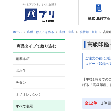
パッとプリント、すぐにお届け
ホーム
印鑑・はんこを作る
印鑑・実印
会社印・角印
高級
高級印鑑
商品タイプで絞り込む
ご注文の前にお
薩摩本柘
スピード印鑑の
黒水牛
【午後1時までの
チタン
げる「高級印鑑」
オノオレカンバ
全
12
件
1
件
すべて表示