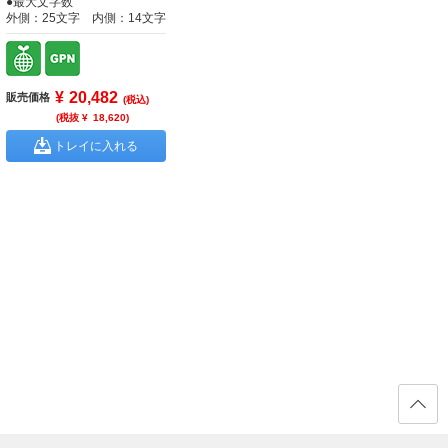
●最大文字数
外側：25文字 内側：14文字
¥
20,482
販売価格
(税込)
(税抜 ¥
18,620
)
トレイに入れる
ページ
の先頭