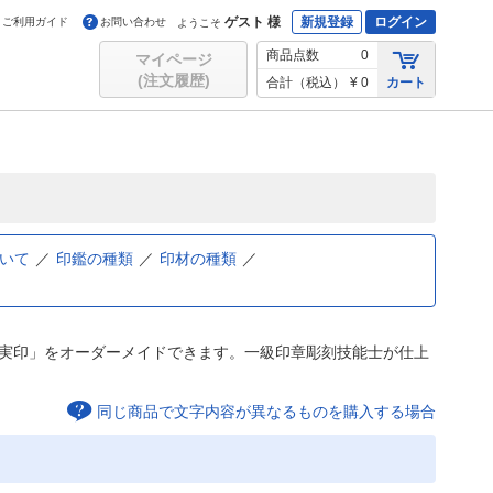
ゲスト 様
新規登録
ログイン
ご利用ガイド
お問い合わせ
ようこそ
商品点数
0
マイページ
(注文履歴)
合計（税込）
¥ 0
カート
いて
印鑑の種類
印材の種類
人実印」をオーダーメイドできます。一級印章彫刻技能士が仕上
同じ商品で文字内容が異なるものを購入する場合