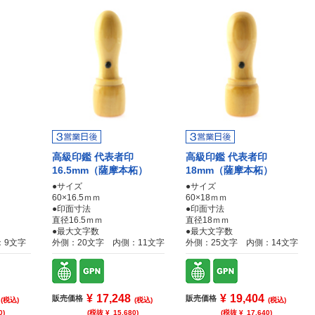
高級印鑑 代表者印
高級印鑑 代表者印
）
16.5mm（薩摩本柘）
18mm（薩摩本柘）
●サイズ
●サイズ
60×16.5ｍｍ
60×18ｍｍ
●印面寸法
●印面寸法
直径16.5ｍｍ
直径18ｍｍ
●最大文字数
●最大文字数
：9文字
外側：20文字 内側：11文字
外側：25文字 内側：14文字
¥
17,248
¥
19,404
販売価格
販売価格
(税込)
(税込)
(税込)
0
)
(税抜 ¥
15,680
)
(税抜 ¥
17,640
)