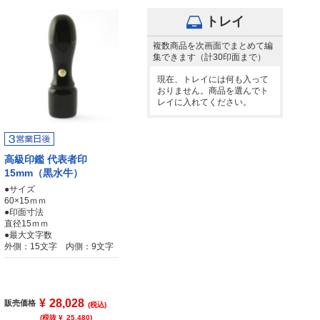
トレイ
複数商品を次画面でまとめて編
集できます（計30印面まで）
現在、トレイには何も入って
おりません。商品を選んでト
レイに入れてください。
高級印鑑 代表者印
15mm（黒水牛）
●サイズ
60×15ｍｍ
●印面寸法
直径15ｍｍ
●最大文字数
外側：15文字 内側：9文字
¥
28,028
販売価格
(税込)
(税抜 ¥
25,480
)