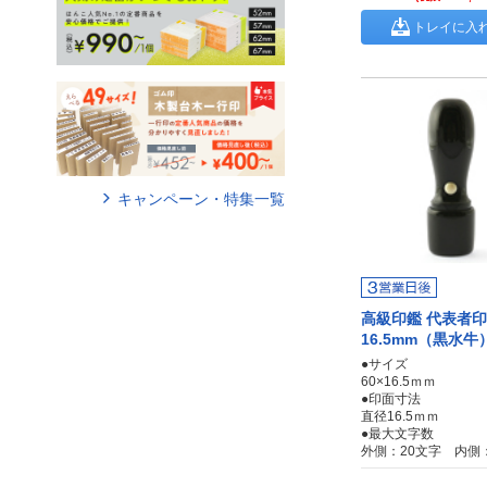
トレイに入
キャンペーン・特集一覧
高級印鑑 代表者印
16.5mm（黒水牛
●サイズ
60×16.5ｍｍ
●印面寸法
直径16.5ｍｍ
●最大文字数
外側：20文字 内側