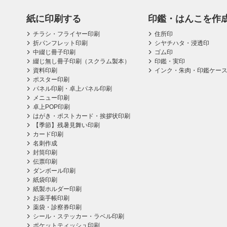
紙に印刷する
印鑑・はんこを作
チラシ・フライヤー印刷
住所印
折パンフレット印刷
シヤチハタ・浸透印
中綴じ冊子印刷
ゴム印
綴じ無し冊子印刷（スクラム製本）
印鑑・実印
資料印刷
インク・朱肉・印鑑ケー
ポスター印刷
パネル印刷・卓上パネル印刷
メニュー印刷
卓上POP印刷
はがき・ポストカード・挨拶状印刷
【季節】残暑見舞い印刷
カード印刷
名刺作成
封筒印刷
伝票印刷
ダンボール印刷
紙袋印刷
紙製ホルダー印刷
お薬手帳印刷
薬袋・診察券印刷
シール・ステッカー・ラベル印刷
ポケットティッシュ印刷