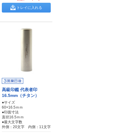
トレイに入れる
高級印鑑 代表者印
16.5mm（チタン）
●サイズ
60×16.5ｍｍ
●印面寸法
直径16.5ｍｍ
●最大文字数
外側：20文字 内側：11文字