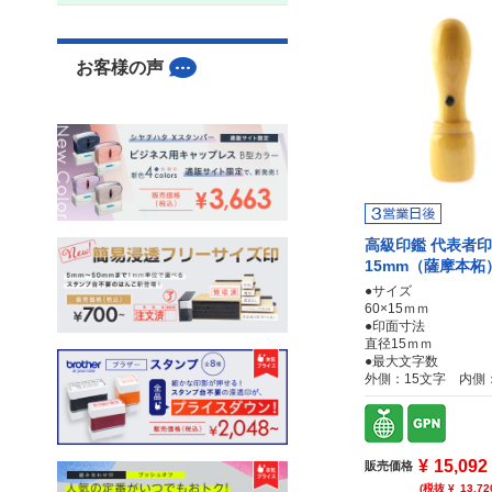
お客様の声
高級印鑑 代表者印
15mm（薩摩本柘
●サイズ
60×15ｍｍ
●印面寸法
直径15ｍｍ
●最大文字数
外側：15文字 内側
¥
15,092
販売価格
(税抜 ¥
13,72