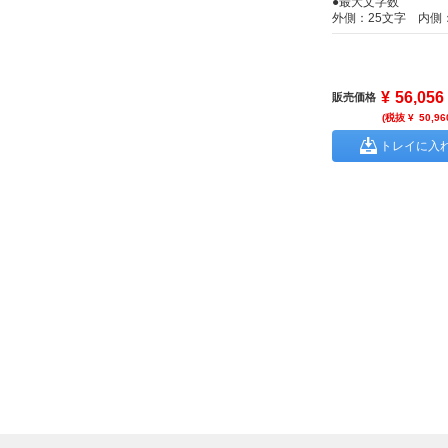
●最大文字数
外側：25文字 内側
¥
56,056
販売価格
(税抜 ¥
50,96
トレイに入