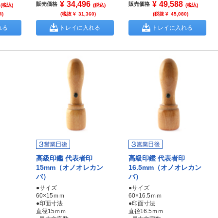
¥
34,496
¥
49,588
販売価格
販売価格
(税込)
(税込)
(税込)
4
)
(税抜 ¥
31,360
)
(税抜 ¥
45,080
)
れる
トレイに入れる
トレイに入れる
高級印鑑 代表者印
高級印鑑 代表者印
15mm（オノオレカン
16.5mm（オノオレカン
バ）
バ）
●サイズ
●サイズ
60×15ｍｍ
60×16.5ｍｍ
●印面寸法
●印面寸法
直径15ｍｍ
直径16.5ｍｍ