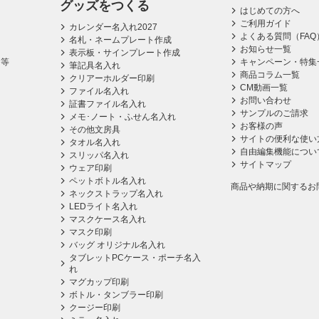
グッズをつくる
はじめての方へ
ご利用ガイド
カレンダー名入れ2027
よくある質問（FAQ
名札・ネームプレート作成
お知らせ一覧
表示板・サインプレート作成
ス等
キャンペーン・特集
筆記具名入れ
商品コラム一覧
クリアーホルダー印刷
CM動画一覧
ファイル名入れ
お問い合わせ
証書ファイル名入れ
サンプルのご請求
メモ･ノート・ふせん名入れ
お客様の声
その他文房具
サイトの便利な使い
タオル名入れ
自由編集機能につい
スリッパ名入れ
サイトマップ
ウェア印刷
ペットボトル名入れ
商品や納期に関するお
ネックストラップ名入れ
LEDライト名入れ
マスクケース名入れ
マスク印刷
バッグ オリジナル名入れ
タブレットPCケース・ポーチ名入
れ
マグカップ印刷
ボトル・タンブラー印刷
クージー印刷