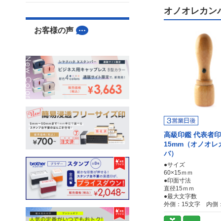
オノオレカン
お客様の声
高級印鑑 代表者印
15mm（オノオレ
バ）
●サイズ
60×15ｍｍ
●印面寸法
直径15ｍｍ
●最大文字数
外側：15文字 内側