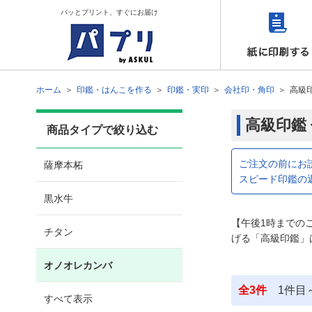
パッとプリント、すぐにお届け
ホーム
印鑑・はんこを作る
印鑑・実印
会社印・角印
高級
高級印鑑
商品タイプで絞り込む
ご注文の前にお
薩摩本柘
スピード印鑑の
黒水牛
【午後1時までの
チタン
げる「高級印鑑」
オノオレカンバ
全
3
件
1
件目
すべて表示