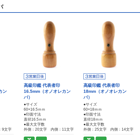
バ
高級印鑑 代表者印
高級印鑑 代表者印
カン
16.5mm（オノオレカン
18mm（オノオレカン
バ）
バ）
●サイズ
●サイズ
60×16.5ｍｍ
60×18ｍｍ
●印面寸法
●印面寸法
直径16.5ｍｍ
直径18ｍｍ
●最大文字数
●最大文字数
：9文字
外側：20文字 内側：11文字
外側：25文字 内側：14文字