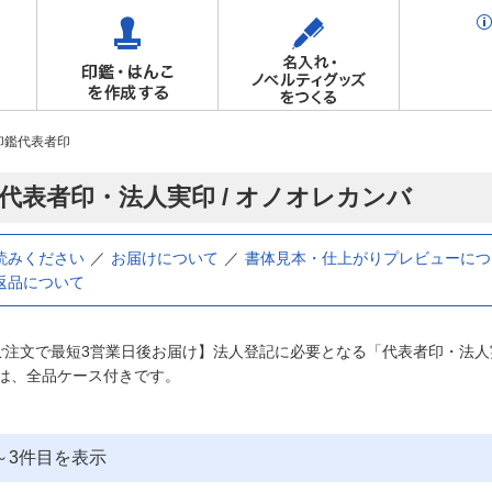
印鑑代表者印
 代表者印・法人実印 / オノオレカンバ
読みください
お届けについて
書体見本・仕上がりプレビューにつ
返品について
ご注文で最短3営業日後お届け】法人登記に必要となる「代表者印・法
は、全品ケース付きです。
～
3
件目を表示