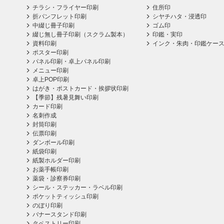
チラシ・フライヤー印刷
住所印
折パンフレット印刷
シヤチハタ・浸透印
中綴じ冊子印刷
ゴム印
綴じ無し冊子印刷（スクラム製本）
印鑑・実印
資料印刷
インク・朱肉・印鑑ケー
ポスター印刷
パネル印刷・卓上パネル印刷
メニュー印刷
卓上POP印刷
はがき・ポストカード・挨拶状印刷
【季節】残暑見舞い印刷
カード印刷
名刺作成
封筒印刷
伝票印刷
ダンボール印刷
紙袋印刷
紙製ホルダー印刷
お薬手帳印刷
薬袋・診察券印刷
シール・ステッカー・ラベル印刷
ポケットティッシュ印刷
のぼり印刷
バナースタンド印刷
タペストリー印刷