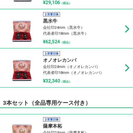
¥29,106
（税込）
黒水牛
会社印24mm（黒水牛）
代表者印18mm（黒水牛）
¥62,524
（税込）
オノオレカンバ
会社印24mm（オノオレカンバ）
代表者印18mm（オノオレカンバ）
¥32,340
（税込）
3本セット（全品専用ケース付き）
薩摩本柘
会社印24mm（薩摩本柘）