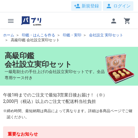
person_add
person
新規登録
ログイン
menu
person
shopping_cart
ホーム
印鑑・はんこを作る
印鑑・実印
会社設立 実印セット
高級印鑑 会社設立実印セット
高級印鑑
会社設立実印セット
一級彫刻士の手仕上げの会社設立実印セットです。全品
専用ケース付き
午後1時までのご注文で最短3営業日後お届け！（※）
2,000円（税込）以上のご注文で配送料当社負担
締め時間、最短納期は商品によって異なります。詳細は各商品ページでご確
認ください。
重要なお知らせ