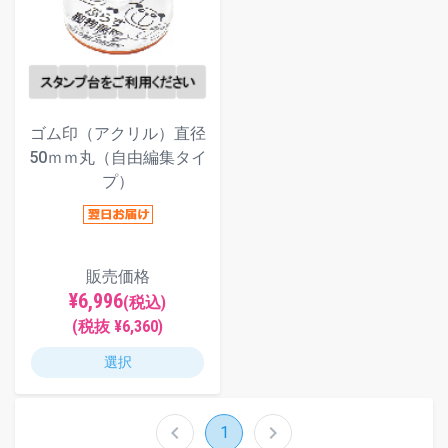
ゴム印（アクリル）直径
50ｍｍ丸（自由編集タイ
プ）
販売価格
¥6,996
(税込)
(税抜 ¥6,360)
選択
chevron_left
chevron_right
1