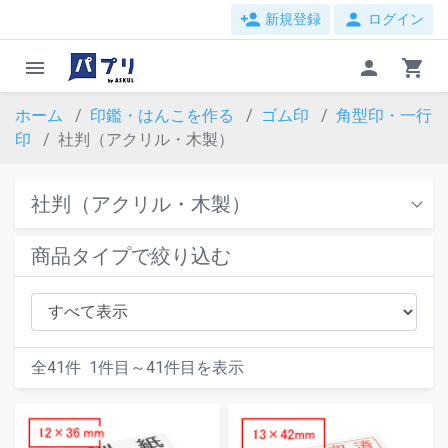
person_add
person
新規登録
ログイン
menu
person
shopping_cart
ホーム
印鑑・はんこを作る
ゴム印
角型印・一行
印
社判（アクリル・木製）
社判（アクリル・木製）
商品タイプで絞り込む
全
41
件
1
件目～
41
件目を表示