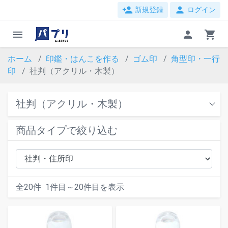
person_add
person
新規登録
ログイン
menu
person
shopping_cart
ホーム
印鑑・はんこを作る
ゴム印
角型印・一行
印
社判（アクリル・木製）
社判（アクリル・木製）
商品タイプで絞り込む
全
20
件
1
件目～
20
件目を表示