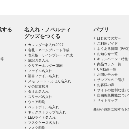
成する
名入れ・ノベルティ
パプリ
グッズをつくる
はじめての方へ
ご利用ガイド
カレンダー名入れ2027
よくある質問（FAQ
名札・ネームプレート作成
お知らせ一覧
表示板・サインプレート作成
ス等
キャンペーン・特集
筆記具名入れ
商品コラム一覧
クリアーホルダー印刷
CM動画一覧
ファイル名入れ
お問い合わせ
証書ファイル名入れ
サンプルのご請求
メモ･ノート・ふせん名入れ
お客様の声
その他文房具
サイトの便利な使い
タオル名入れ
自由編集機能につい
スリッパ名入れ
サイトマップ
ウェア印刷
ペットボトル名入れ
商品や納期に関するお
ネックストラップ名入れ
LEDライト名入れ
マスクケース名入れ
マスク印刷