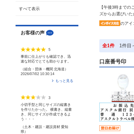
【午後3時までの
すべて表示
ズからお選びいた
のアイ
お客様の声
全
1
件
1
件目
5
事前に仕上がりも確認でき、迅
口座番号印
速な対応でとても助かります。
（
組合・団体・機関
北海道
）
2026/07/02 10:30:14
もっと見る
3
小切手型と同じサイズの縦書き
を作りたかった。 横書き、縦書
き、同じサイズが作成できるよ
う・・・
（
土木・建設・建設資材
愛知
県
）