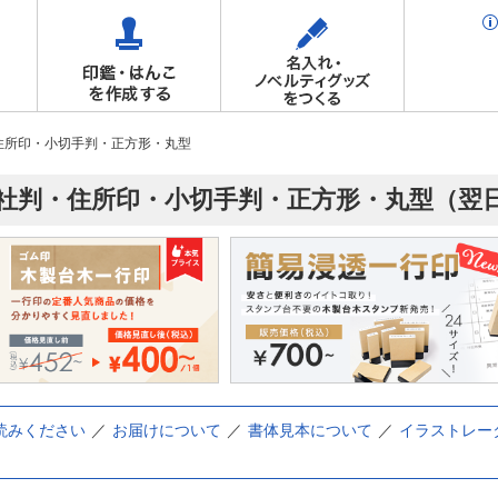
住所印・小切手判・正方形・丸型
社判・住所印・小切手判・正方形・丸型（翌日お
読みください
お届けについて
書体見本について
イラストレー