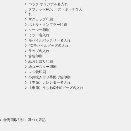
バッグ オリジナル名入れ
タブレットPCケース・ポーチ名入
れ
マグカップ印刷
ボトル・タンブラー印刷
クージー印刷
ミラー名入れ
モバイルバッテリー名入れ
PCモバイルグッズ名入れ
ラップ名入れ
箸袋印刷
紙おしぼり印刷
紙コースター印刷
レジ袋印刷
小判抜きポリ手提げ袋印刷
【季節】カレンダー名入れ
【季節】うちわ&冷却グッズ名入れ
特定商取引法に基づく表記