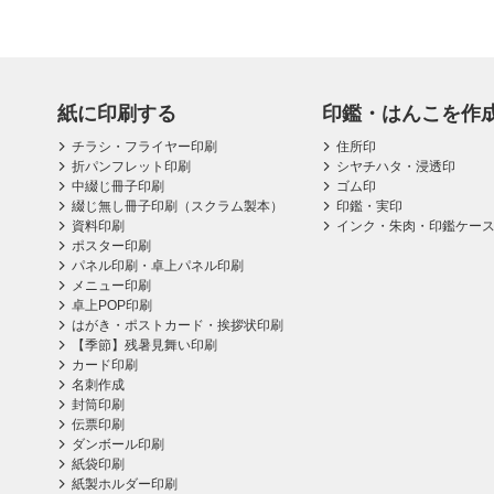
紙に印刷する
印鑑・はんこを作
チラシ・フライヤー印刷
住所印
折パンフレット印刷
シヤチハタ・浸透印
中綴じ冊子印刷
ゴム印
綴じ無し冊子印刷（スクラム製本）
印鑑・実印
資料印刷
インク・朱肉・印鑑ケー
ポスター印刷
パネル印刷・卓上パネル印刷
メニュー印刷
卓上POP印刷
はがき・ポストカード・挨拶状印刷
【季節】残暑見舞い印刷
カード印刷
名刺作成
封筒印刷
伝票印刷
ダンボール印刷
紙袋印刷
紙製ホルダー印刷