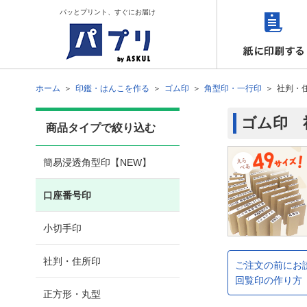
パッとプリント、すぐにお届け
ホーム
印鑑・はんこを作る
ゴム印
角型印・一行印
社判・
ゴム印 
商品タイプで絞り込む
簡易浸透角型印【NEW】
口座番号印
小切手印
社判・住所印
ご注文の前にお
回覧印の作り方
正方形・丸型