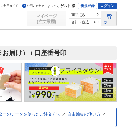
ゲスト 様
新規登録
ログイン
ご利用ガイド
お問い合わせ
ようこそ
商品点数
0
マイページ
(注文履歴)
合計（税込）
¥ 0
カート
届け） / 口座番号印
ターのデータを使ったご注文方法
自由編集の使い方