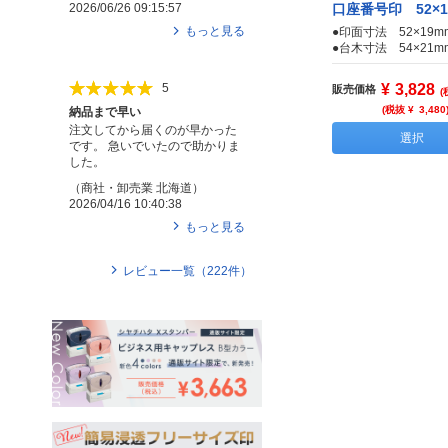
口座番号印 52×1
2026/06/26 09:15:57
もっと見る
●印面寸法 52×19m
●台木寸法 54×21m
¥
3,828
5
販売価格
(
(税抜 ¥
3,480
納品まで早い
注文してから届くのが早かった
選択
です。 急いでいたので助かりま
した。
（
商社・卸売業
北海道
）
2026/04/16 10:40:38
もっと見る
レビュー一覧（
222
件）