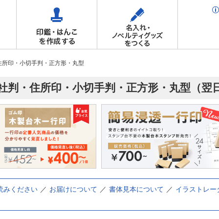
住所印・小切手判・正方形・丸型
社判・住所印・小切手判・正方形・丸型（翌
読みください
お届けについて
書体見本について
イラストレー