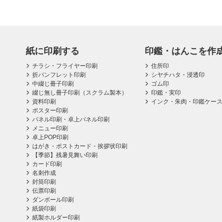
紙に印刷する
印鑑・はんこを作
チラシ・フライヤー印刷
住所印
折パンフレット印刷
シヤチハタ・浸透印
中綴じ冊子印刷
ゴム印
綴じ無し冊子印刷（スクラム製本）
印鑑・実印
資料印刷
インク・朱肉・印鑑ケー
ポスター印刷
パネル印刷・卓上パネル印刷
メニュー印刷
卓上POP印刷
はがき・ポストカード・挨拶状印刷
【季節】残暑見舞い印刷
カード印刷
名刺作成
封筒印刷
伝票印刷
ダンボール印刷
紙袋印刷
紙製ホルダー印刷