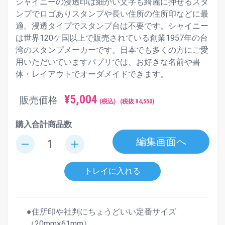
シャイニーの浸透印は細かい文字も綺麗に押せるスタ
ンプでロゴありスタンプや長い住所の住所印などに最
適。浸透タイプでスタンプ台は不要です。シャイニー
は世界120ケ国以上で販売されている創業1957年の台
湾のスタンプメーカーです。日本でも多くの方にご愛
用いただいていますパプリでは、お好きな名前や書
体・レイアウトでオーダメイドできます。
¥
5,004
販売価格
(税込)
(税抜 ¥
4,550
)
購入合計商品数
編集画面へ
remove
add
トレイに入れる
●住所印や社判にちょうどいい定番サイズ
（20mm×61mm）