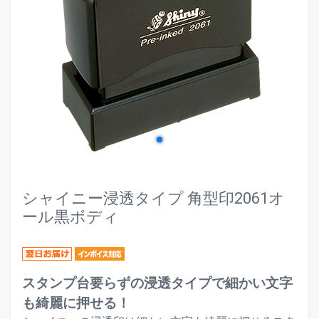
evron_left
chevr
シャイニー浸透タイプ 角型印2061オ
ール黒ボディ
スタンプ台要らずの浸透タイプで細かい文字
も綺麗に押せる！