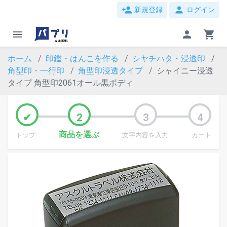
person_add
person
新規登録
ログイン
menu
person
shopping_cart
ホーム
印鑑・はんこを作る
シヤチハタ・浸透印
角型印・一行印
角型印浸透タイプ
シャイニー浸透
タイプ 角型印2061オール黒ボディ
商品を選ぶ
トップ
文字内容を入力
カート