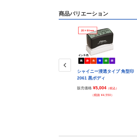
商品バリエーション
シャイニー浸透タイプ
シャイニー浸透タイプ 角型印
Prev
ディ
2121（21ｍｍ角） オール黒ボ
2061 黒ボディ
ディ
¥5,004
販売価格
（税込）
¥2,364
販売価格
（税込）
（税抜 ¥4,550）
（税抜 ¥2,150）