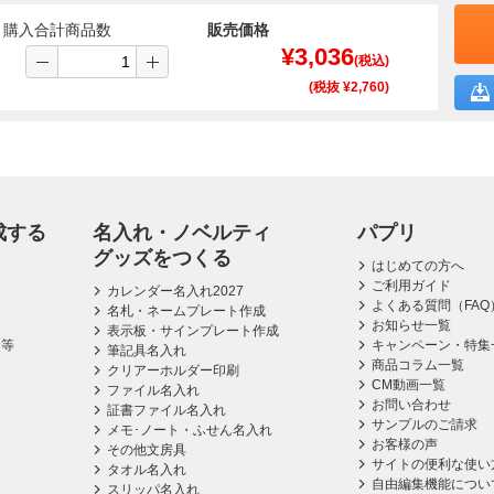
購入合計商品数
販売価格
¥
3,036
(税込)
(税抜 ¥
2,760
)
成する
名入れ・ノベルティ
パプリ
グッズをつくる
はじめての方へ
ご利用ガイド
カレンダー名入れ2027
よくある質問（FAQ
名札・ネームプレート作成
お知らせ一覧
表示板・サインプレート作成
ス等
キャンペーン・特集
筆記具名入れ
商品コラム一覧
クリアーホルダー印刷
CM動画一覧
ファイル名入れ
お問い合わせ
証書ファイル名入れ
サンプルのご請求
メモ･ノート・ふせん名入れ
お客様の声
その他文房具
サイトの便利な使い
タオル名入れ
自由編集機能につい
スリッパ名入れ