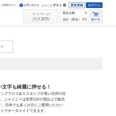
ゲスト 様
新規登録
ログイン
ご利用ガイド
お問い合わせ
ようこそ
商品点数
0
マイページ
(注文履歴)
合計（税込）
¥ 0
カート
ート
い文字も綺麗に押せる！
タンプでロゴありスタンプや長い住所の住
。シャイニーは世界120ケ国以上で販売
です。日本でも多くの方にご愛用いただい
ウトでオーダメイドできます。