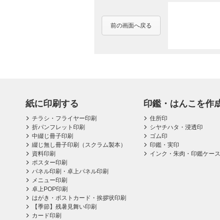
前の画面へ戻る
紙に印刷する
印鑑・はんこを作
チラシ・フライヤー印刷
住所印
折パンフレット印刷
シヤチハタ・浸透印
中綴じ冊子印刷
ゴム印
綴じ無し冊子印刷（スクラム製本）
印鑑・実印
資料印刷
インク・朱肉・印鑑ケー
ポスター印刷
パネル印刷・卓上パネル印刷
メニュー印刷
卓上POP印刷
はがき・ポストカード・挨拶状印刷
【季節】残暑見舞い印刷
カード印刷