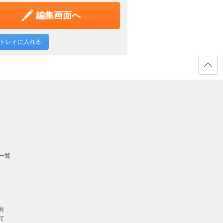
編集画面へ
トレイに入れる
ページ
の先頭
へ戻る
）
一覧
方
て