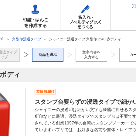
行印
角型印浸透タイプ
シャイニー浸透タイプ 角型印1540 赤ボディ
浸透タイプ
文字内容を
商品を選ぶ
カ
トップ
入力する
赤ボディ
スタンプ台要らずの浸透タイプで細か
シャイニーの浸透印は細かい文字も綺麗に押せるス
所印などに最適。浸透タイプでスタンプ台は不要です
されている創業1957年の台湾のスタンプメーカー
ていますパプリでは、お好きな名前や書体・レイア