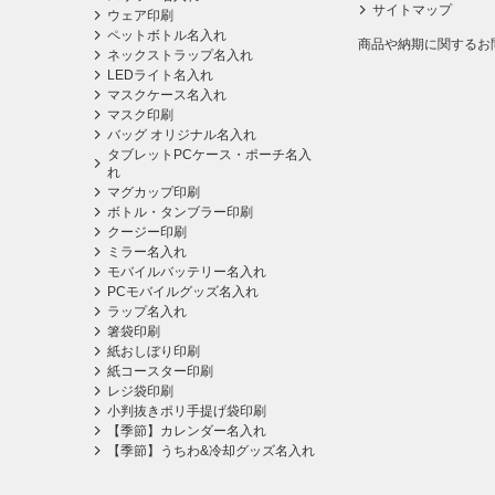
サイトマップ
ウェア印刷
ペットボトル名入れ
商品や納期に関するお
ネックストラップ名入れ
LEDライト名入れ
マスクケース名入れ
マスク印刷
バッグ オリジナル名入れ
タブレットPCケース・ポーチ名入
れ
マグカップ印刷
ボトル・タンブラー印刷
クージー印刷
ミラー名入れ
モバイルバッテリー名入れ
PCモバイルグッズ名入れ
ラップ名入れ
箸袋印刷
紙おしぼり印刷
紙コースター印刷
レジ袋印刷
小判抜きポリ手提げ袋印刷
【季節】カレンダー名入れ
【季節】うちわ&冷却グッズ名入れ