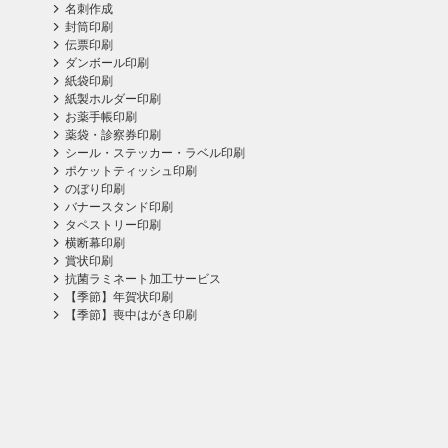
名刺作成
封筒印刷
伝票印刷
ダンボール印刷
紙袋印刷
紙製ホルダー印刷
お薬手帳印刷
薬袋・診察券印刷
シール・ステッカー・ラベル印刷
ポケットティッシュ印刷
のぼり印刷
バナースタンド印刷
タペストリー印刷
横断幕印刷
賞状印刷
抗菌ラミネート加工サービス
【季節】年賀状印刷
【季節】喪中はがき印刷