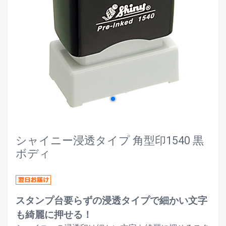
evron_left
chevr
シャイニー浸透タイプ 角型印1540 黒
ボディ
スタンプ台要らずの浸透タイプで細かい文字
も綺麗に押せる！