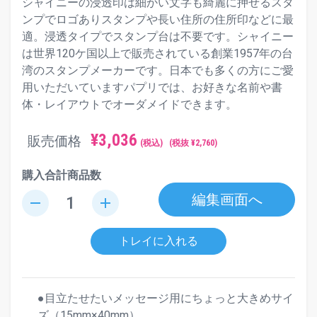
シャイニーの浸透印は細かい文字も綺麗に押せるスタ
ンプでロゴありスタンプや長い住所の住所印などに最
適。浸透タイプでスタンプ台は不要です。シャイニー
は世界120ケ国以上で販売されている創業1957年の台
湾のスタンプメーカーです。日本でも多くの方にご愛
用いただいていますパプリでは、お好きな名前や書
体・レイアウトでオーダメイドできます。
¥
3,036
販売価格
(税込)
(税抜 ¥
2,760
)
購入合計商品数
編集画面へ
remove
add
トレイに入れる
●目立たせたいメッセージ用にちょっと大きめサイ
ズ（15mm×40mm）