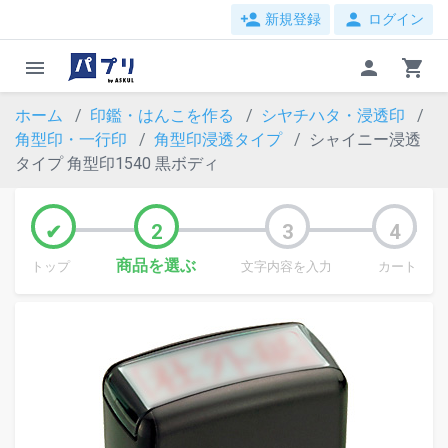
person_add
person
新規登録
ログイン
menu
person
shopping_cart
ホーム
印鑑・はんこを作る
シヤチハタ・浸透印
角型印・一行印
角型印浸透タイプ
シャイニー浸透
タイプ 角型印1540 黒ボディ
商品を選ぶ
トップ
文字内容を入力
カート