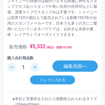
シャイニーの浸透印は細かい文字も綺麗に押せるスタ
ンプでロゴありスタンプや長い住所の住所印などに最
適。浸透タイプでスタンプ台は不要です。シャイニー
は世界120ケ国以上で販売されている創業1957年の台
湾のスタンプメーカーです。日本でも多くの方にご愛
用いただいていますパプリでは、お好きな名前や書
体・レイアウトでオーダメイドできます。
¥
5,532
販売価格
(税込)
(税抜 ¥
5,030
)
購入合計商品数
編集画面へ
remove
add
トレイに入れる
●本社と営業所を入れたり複数段入れられるサイズ
（30mm×50mm）