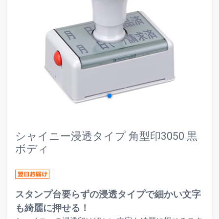
evron_left
chevr
シャイニー浸透タイプ 角型印3050 黒
ボディ
スタンプ台要らずの浸透タイプで細かい文字
も綺麗に押せる！