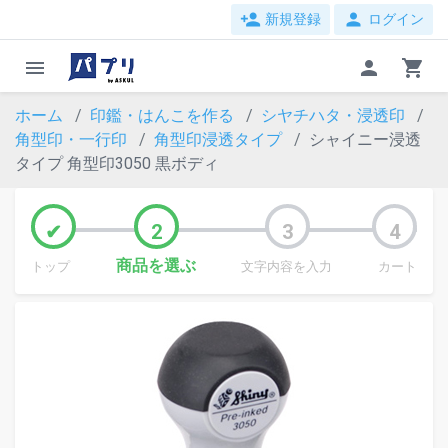
person_add
person
新規登録
ログイン
menu
person
shopping_cart
ホーム
印鑑・はんこを作る
シヤチハタ・浸透印
角型印・一行印
角型印浸透タイプ
シャイニー浸透
タイプ 角型印3050 黒ボディ
商品を選ぶ
トップ
文字内容を入力
カート