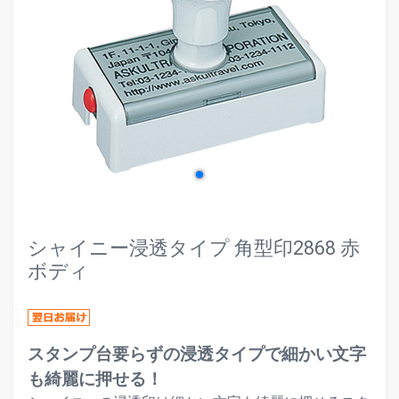
evron_left
chevr
シャイニー浸透タイプ 角型印2868 赤
ボディ
スタンプ台要らずの浸透タイプで細かい文字
も綺麗に押せる！