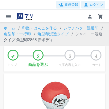
person_add
person
新規登録
ログイン
menu
person
shopping_cart
ホーム
印鑑・はんこを作る
シヤチハタ・浸透印
角型印・一行印
角型印浸透タイプ
シャイニー浸透
タイプ 角型印2868 赤ボディ
商品を選ぶ
トップ
文字内容を入力
カート