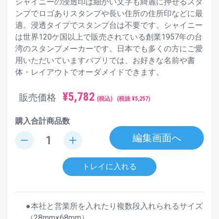
シャイニーの浸透印は細かい文字も綺麗に押せるスタ
ンプでロゴありスタンプや長い住所の住所印などに最
適。浸透タイプでスタンプ台は不要です。シャイニー
は世界120ケ国以上で販売されている創業1957年の台
湾のスタンプメーカーです。日本でも多くの方にご愛
用いただいていますパプリでは、お好きな名前や書
体・レイアウトでオーダメイドできます。
¥
5,782
販売価格
(税込)
(税抜 ¥
5,257
)
購入合計商品数
編集画面へ
remove
add
トレイに入れる
●本社と営業所を入れたり複数段入れられるサイズ
（28mm×68mm）