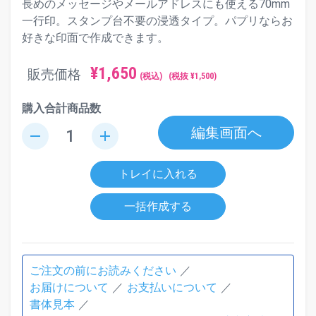
長めのメッセージやメールアドレスにも使える70mm
一行印。スタンプ台不要の浸透タイプ。パプリならお
好きな印面で作成できます。
¥
1,650
販売価格
(税込)
(税抜 ¥
1,500
)
購入合計商品数
編集画面へ
remove
add
トレイに入れる
一括作成する
ご注文の前にお読みください
お届けについて
お支払いについて
書体見本