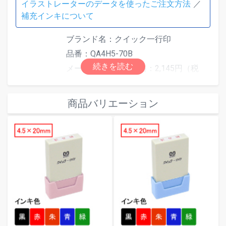
イラストレーターのデータを使ったご注文方法
補充インキについて
ブランド名：クイック一行印
品番：QA4H5-70B
メーカー希望小売価格：2,145円（税
込）
素材：再生ABS
商品バリエーション
本体色：グリーン
外形寸法（mm）：88.0×13.0×62.0
仕様
印面寸法（mm）：4.5×70.0
最大文字数：最大文字数は印面サイズ
により異なります。文字数超過で「は
み出しエラー」となった場合は、自由
編集機能で文字サイズを調整してくだ
さい。
インキ色：全5色（赤／黒／青／緑／朱