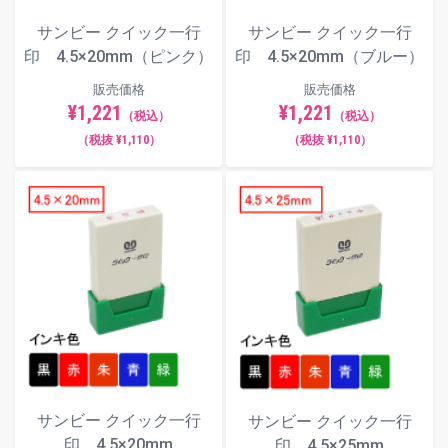
色からお選びください）
サンビー クイック一行
サンビー クイック一行
印面サンプル
印 4.5×20mm（ピンク）
印 4.5×20mm（ブルー）
一般的なものから個性的なものまで、全7種類のフォ
販売価格
販売価格
¥1,221
¥1,221
ント（書体）からお選びいただけます。
（税込）
（税込）
（税抜 ¥1,110）
（税抜 ¥1,110）
楷書体
明朝体
角ゴシック体
サンビー クイック一行
サンビー クイック一行
丸ゴシック体
印 4.5×20mm
印 4.5×25mm