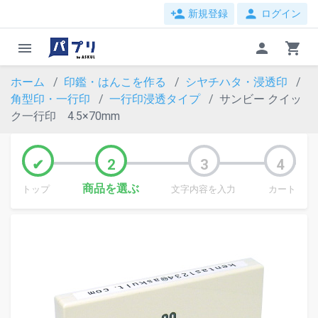
person_add
person
新規登録
ログイン
menu
person
shopping_cart
ホーム
印鑑・はんこを作る
シヤチハタ・浸透印
角型印・一行印
一行印浸透タイプ
サンビー クイッ
ク一行印 4.5×70mm
商品を選ぶ
トップ
文字内容を入力
カート