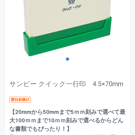
evron_left
chevr
サンビー クイック一行印 4.5×70mm
【20mmから50mmまで5ｍｍ刻みで選べて最
大100ｍｍまで10ｍｍ刻みで選べるからどん
な書類でもぴったり！】