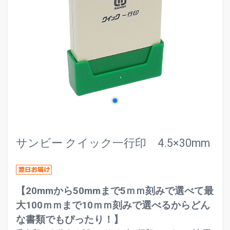
evron_left
chevr
サンビー クイック一行印 4.5×30mm
【20mmから50mmまで5ｍｍ刻みで選べて最
大100ｍｍまで10ｍｍ刻みで選べるからどん
な書類でもぴったり！】