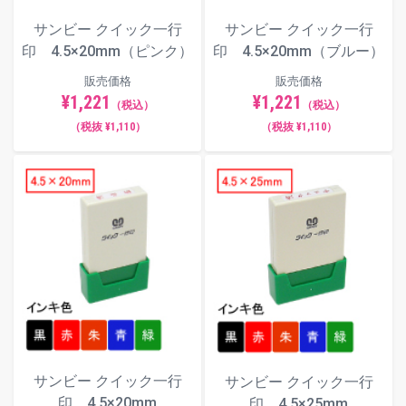
色からお選びください）
サンビー クイック一行
サンビー クイック一行
印面サンプル
印 4.5×20mm（ピンク）
印 4.5×20mm（ブルー）
一般的なものから個性的なものまで、全7種類のフォ
販売価格
販売価格
¥1,221
¥1,221
ント（書体）からお選びいただけます。
（税込）
（税込）
（税抜 ¥1,110）
（税抜 ¥1,110）
楷書体
明朝体
角ゴシック体
サンビー クイック一行
サンビー クイック一行
丸ゴシック体
印 4.5×20mm
印 4.5×25mm