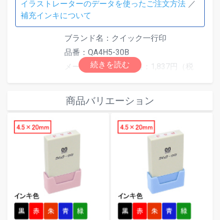
イラストレーターのデータを使ったご注文方法
補充インキについて
ブランド名：クイック一行印
品番：QA4H5-30B
メーカー希望小売価格：1,837円（税
込）
素材：再生ABS
商品バリエーション
本体色：グリーン
外形寸法（mm）：48.0×13.0×62.0
仕様
印面寸法（mm）：4.5×30.0
最大文字数：最大文字数は印面サイズ
により異なります。文字数超過で「は
み出しエラー」となった場合は、自由
編集機能で文字サイズを調整してくだ
さい。
インキ色：全5色（赤／黒／青／緑／朱