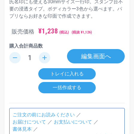
氏名印にも使える30mmサイズ一行印。スタンプ台不
要の浸透タイプ。ボディカラー3色から選べます。パ
プリならお好きな印面で作成できます。
¥
1,238
販売価格
(税込)
(税抜 ¥
1,126
)
購入合計商品数
編集画面へ
remove
add
トレイに入れる
一括作成する
ご注文の前にお読みください
お届けについて
お支払いについて
書体見本