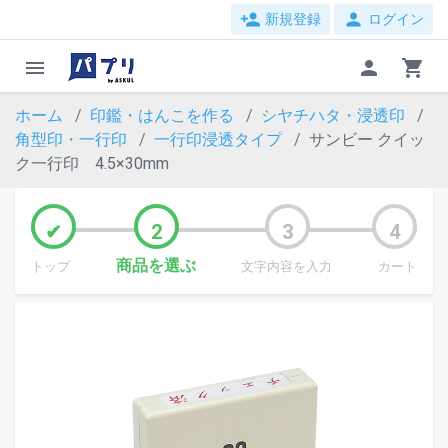
person_add
person
新規登録
ログイン
menu
person
shopping_cart
ホーム
印鑑・はんこを作る
シヤチハタ・浸透印
角型印・一行印
一行印浸透タイプ
サンビー クイッ
ク一行印 4.5×30mm
商品を選ぶ
トップ
文字内容を入力
カート