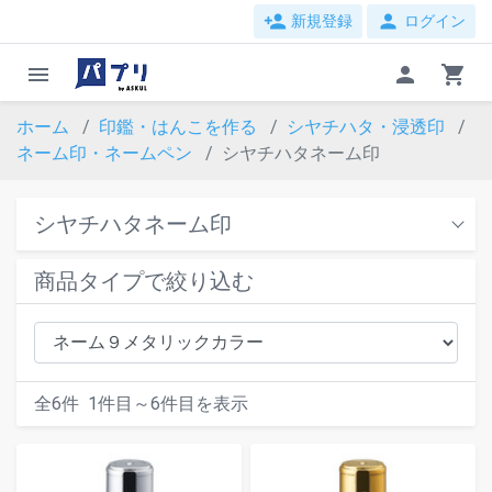
person_add
person
新規登録
ログイン
menu
person
shopping_cart
ホーム
印鑑・はんこを作る
シヤチハタ・浸透印
ネーム印・ネームペン
シヤチハタネーム印
シヤチハタネーム印
商品タイプで絞り込む
全
6
件
1
件目～
6
件目を表示