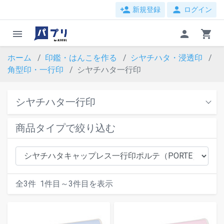
person_add
person
新規登録
ログイン
menu
person
shopping_cart
ホーム
印鑑・はんこを作る
シヤチハタ・浸透印
角型印・一行印
シヤチハタ一行印
シヤチハタ一行印
商品タイプで絞り込む
全
3
件
1
件目～
3
件目を表示