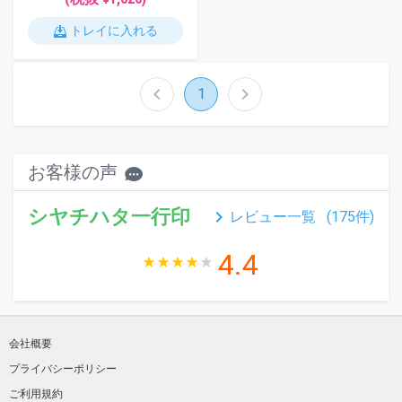
トレイに入れる
chevron_left
chevron_right
1
お客様の声
シヤチハタ一行印
keyboard_arrow_right
レビュー一覧 (
175
件)
4.4
会社概要
プライバシーポリシー
ご利用規約