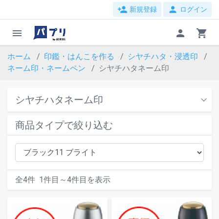
person_add
person
新規登録
ログイン
menu
person
shopping_cart
ホーム
印鑑・はんこを作る
シヤチハタ・浸透印
ネーム印・ネームペン
シヤチハタネーム印
シヤチハタネーム印
商品タイプで絞り込む
全
4
件
1
件目～
4
件目を表示