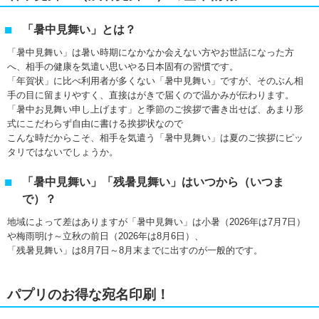
「暑中見舞い」とは？
「暑中見舞い」は暑い時期になかなか会えない方やお世話になった方
へ、相手の健康を気遣い思いやる日本固有の習慣です。
「年賀状」に比べ利用者が多くない「暑中見舞い」ですが、そのぶん相
手の目に留まりやすく、直接はがきで届くので温かみが伝わります。
「暑中お見舞い申し上げます」と季節のご挨拶で書き出せば、あまり形
式にこだわらず自由に書ける挨拶状なので
こんな時だからこそ、相手を気遣う「暑中見舞い」は夏のご挨拶にピッ
タリではないでしょうか。
「暑中見舞い」「残暑見舞い」はいつから（いつま
で）？
地域によって差はありますが「暑中見舞い」は小暑（2026年は7月7日）
や梅雨明け～立秋の前日（2026年は8月6日）、
「残暑見舞い」は8月7日～8月末までに出すのが一般的です。
パプリのお得な宛名印刷！