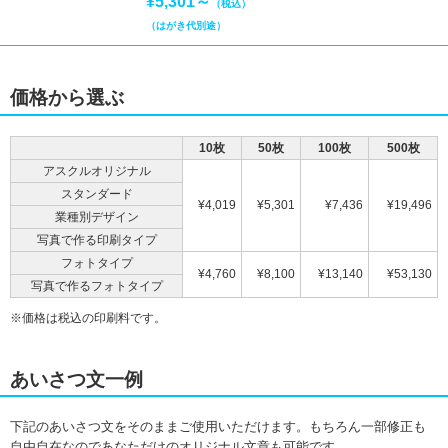
¥5,301～
（税込）
（はがき代別途）
価格から選ぶ
10枚
50枚
100枚
500枚
アスクルオリジナル
スタンダード
¥4,019
¥5,301
¥7,436
¥19,496
業種別デザイン
写真で作る印刷タイプ
フォトタイプ
¥4,760
¥8,100
¥13,140
¥53,130
写真で作るフォトタイプ
価格は税込の印刷料です。
あいさつ文一例
下記のあいさつ文をそのままご使用いただけます。もちろん一部修正も
自由自在なのであなただけのオリジナル文章も可能です。