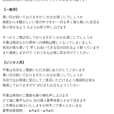
【一般用】
暑い日が続いておりますが いかがお過ごしでしょうか
相変わらず騒がしいい世の中ですが 一日も早く落ち着いた生活を
取り戻せるよう 心よりお祈り申し上げます
すっかりご無沙汰しておりますが いかがお過ごしでしょうか
今夏は残念ながら県外への移動は難しくなってしまいました
状況が落ち着いて 早くお会いできる日が訪れるよう願っています
また連絡しますので くれぐれもお体に気を付けてください
【ビジネス用】
平素は当店をご愛顧いただき誠にありがとうございます
暑い日が続いておりますが いかがお過ごしでしょうか
当店ではお客様に安心してご来店いただけるよう感染防止策を
徹底しておりますので ぜひまたお立ちよりください
平素は格別のご愛顧を賜り御礼申し上げます
さて誠に勝手ながら 次の通り夏季休業とさせて頂きます
ご不憫をお掛けいたしますが何卒ご了承くださいませ
夏季休業期間： ●月●日～●月●日