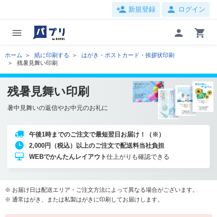
person_add
person
新規登録
ログイン
menu
person
shopping_cart
ホーム
紙に印刷する
はがき・ポストカード・挨拶状印刷
残暑見舞い印刷
残暑見舞い印刷
暑中見舞いの返信やお中元のお礼に
午後1時までのご注文で最短翌日お届け！（※）
2,000円（税込）以上のご注文で配送料当社負担
WEBでかんたんレイアウト
仕上がりも確認できる
お届け日は配送エリア・ご注文方法によって異なる場合がございます。
通常はがき、または私製はがきに印刷してお届けします。