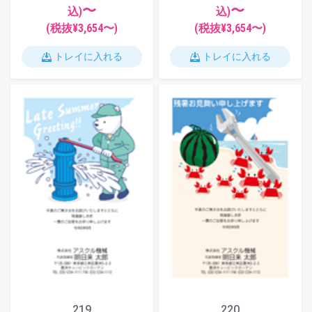
〜
〜
込)
込)
(税抜¥
3,654
〜)
(税抜¥
3,654
〜)
トレイに入れる
トレイに入れる
219
220