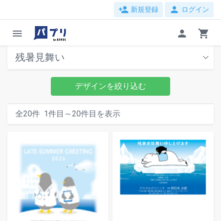
person_add
person
新規登録
ログイン
menu
person
shopping_cart
残暑見舞い
デザインを絞り込む
全
20
件
1
件目～
20
件目を表示