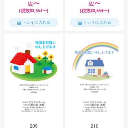
〜
〜
込)
込)
(税抜¥
3,654
〜)
(税抜¥
3,654
〜)
トレイに入れる
トレイに入れる
209
210