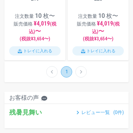
10 枚〜
10 枚〜
注文数量
注文数量
¥4,019
¥4,019
販売価格
(税
販売価格
(税
〜
〜
込)
込)
(税抜¥
3,654
〜)
(税抜¥
3,654
〜)
トレイに入れる
トレイに入れる
chevron_left
chevron_right
1
お客様の声
残暑見舞い
keyboard_arrow_right
レビュー一覧 (
0
件)