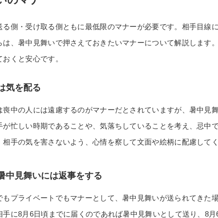
送る側・受け取る側ともに最低限のマナーが必要です。相手目線
らは、暑中見舞いで押さえておきたいマナーについて解説します
ておくと安心です。
は気を配る
は喪中の人には遠慮するのがマナーだとされていますが、暑中見
手が忙しい時期であることや、気落ちしていることを考え、忌中
、相手の気を害さないよう、心情を察して文面や絵柄に配慮して
暑中見舞いには返事をする
でもプライベートでもマナーとして、暑中見舞いが送られてきた
相手に8月6日頃までに届くのであれば暑中見舞いとして送り、8