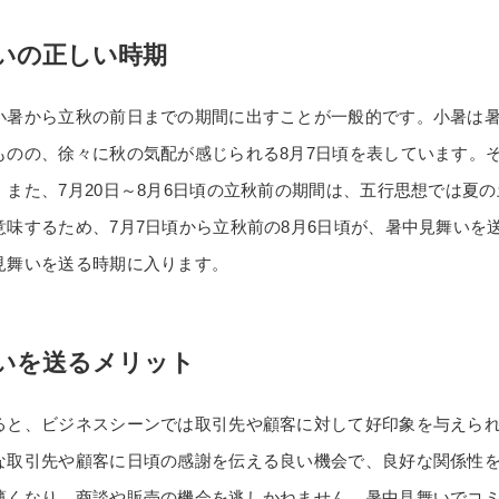
いの正しい時期
小暑から立秋の前日までの期間に出すことが一般的です。小暑は暑
ものの、徐々に秋の気配が感じられる8月7日頃を表しています。そ
。また、7月20日～8月6日頃の立秋前の期間は、五行思想では夏
意味するため、7月7日頃から立秋前の8月6日頃が、暑中見舞い
見舞いを送る時期に入ります。
いを送るメリット
ると、ビジネスシーンでは取引先や顧客に対して好印象を与えら
な取引先や顧客に日頃の感謝を伝える良い機会で、良好な関係性
薄くなり、商談や販売の機会を逃しかねません。暑中見舞いでコ