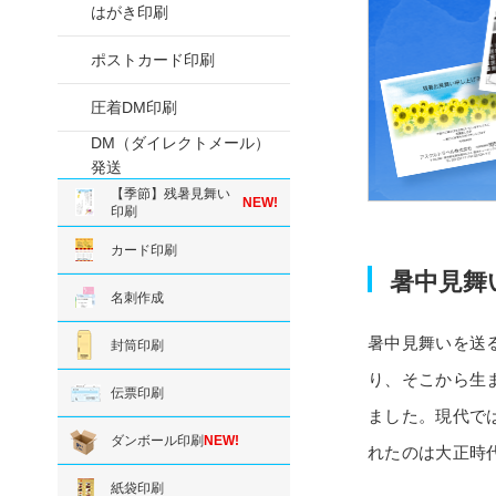
はがき印刷
ポストカード印刷
圧着DM印刷
DM（ダイレクトメール）
発送
【季節】残暑見舞い
NEW!
印刷
カード印刷
暑中見舞
名刺作成
暑中見舞いを送
封筒印刷
り、そこから生
伝票印刷
ました。現代で
ダンボール印刷
NEW!
れたのは大正時
紙袋印刷