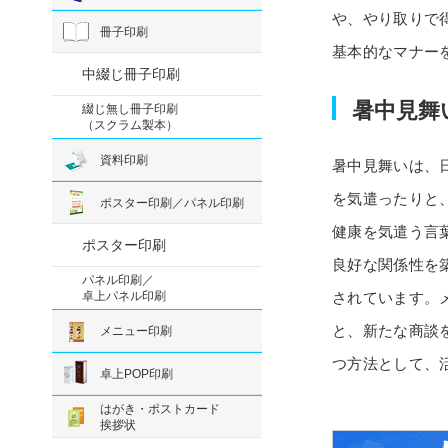
や、やり取りで
冊子印刷
基本的なマナー
中綴じ冊子印刷
暑中見舞
綴じ無し冊子印刷
（スクラム製本）
資料印刷
暑中見舞いは、
を気遣ったりと
ポスター印刷／パネル印刷
健康を気遣う言
ポスター印刷
良好な関係性を
パネル印刷／
卓上パネル印刷
されています。
と、新たな商談
メニュー印刷
つ方法として、
卓上POP印刷
はがき・ポストカード
挨拶状