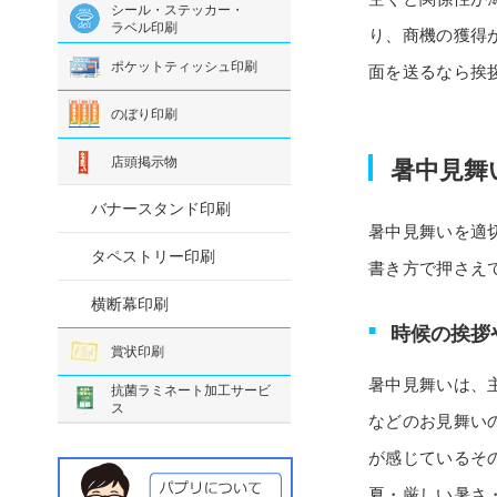
シール・ステッカー・
ラベル印刷
り、商機の獲得
ポケットティッシュ印刷
面を送るなら挨
のぼり印刷
店頭掲示物
暑中見舞
バナースタンド印刷
暑中見舞いを適
タペストリー印刷
書き方で押さえ
横断幕印刷
時候の挨拶
賞状印刷
暑中見舞いは、
抗菌ラミネート加工サービ
ス
などのお見舞い
が感じているそ
夏・厳しい暑さ