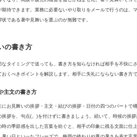
が期待できます。業務に必要ないやり取りをメールで行うのは、
拶状である暑中見舞いを選ぶのが無難です。
いの書き方
切なタイミングで送っても、書き方を知らなければ相手を不快に
ておくべきポイントを解説します。相手に失礼にならない書き方
や主文の書き方
主にお見舞いの挨拶・主文・結びの挨拶・日付の四つのパートで
の挨拶を、句点(。)を付けずに書きましょう。続いて、時候の挨
の時の季節感を出した言葉を紡ぐと、相手の印象に残る文面に仕
・暑い日といったフレーズで、梅雨の終わりや夏の暑さを表す言