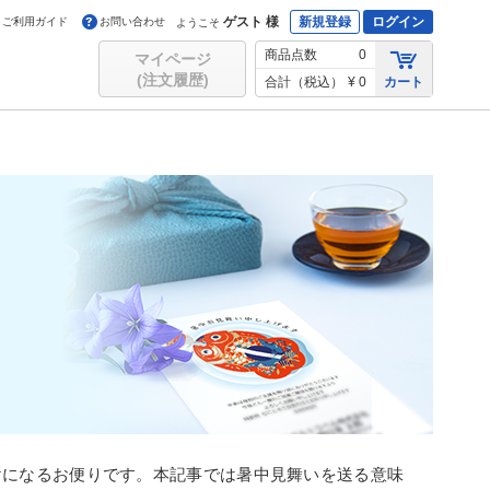
ゲスト 様
新規登録
ログイン
ご利用ガイド
お問い合わせ
ようこそ
商品点数
0
マイページ
(注文履歴)
合計（税込）
¥ 0
カート
けになるお便りです。本記事では暑中見舞いを送る意味