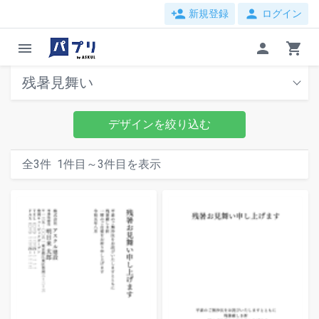
person_add
person
新規登録
ログイン
menu
person
shopping_cart
残暑見舞い
デザインを絞り込む
全
3
件
1
件目～
3
件目を表示