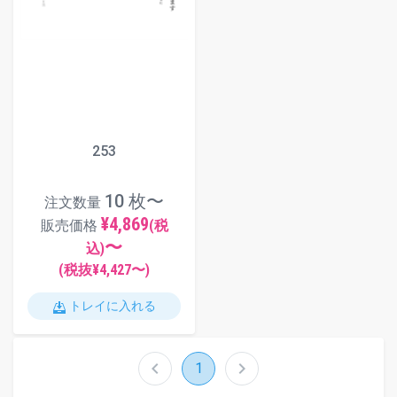
253
10 枚〜
注文数量
¥4,869
販売価格
(税
〜
込)
(税抜¥
4,427
〜)
トレイに入れる
chevron_left
chevron_right
1