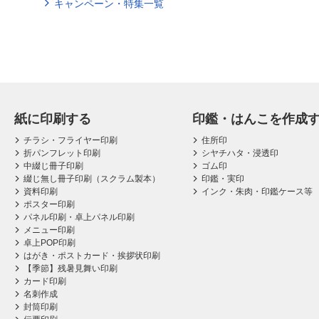
キャンペーン・特集一覧
紙に印刷する
印鑑・はんこを作成
チラシ・フライヤー印刷
住所印
折パンフレット印刷
シヤチハタ・浸透印
中綴じ冊子印刷
ゴム印
綴じ無し冊子印刷（スクラム製本）
印鑑・実印
資料印刷
インク・朱肉・印鑑ケース等
ポスター印刷
パネル印刷・卓上パネル印刷
メニュー印刷
卓上POP印刷
はがき・ポストカード・挨拶状印刷
【季節】残暑見舞い印刷
カード印刷
名刺作成
封筒印刷