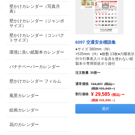
壁かけカレンダー（写真月
表）
壁かけカレンダー（ジャンボ
サイズ）
壁かけカレンダー（コンパク
トサイズ）
6097 交通安全標語集
●サイズ 380mm（W）
環境に良い紙製本カレンダー
×535mm（H）●枚数 13枚●六曜表示
付※行事表入り※金具を使わない紙
製本※専用筒状ポリ袋付
バナナペーパーカレンダー
注文数量
30冊〜
壁かけカレンダー フィルム
通常価格
¥34,807
(税込)
～
(税抜 ¥31,643～)
¥
29,585
～
割引価格
(税込)
風景カレンダー
(税抜 ¥26,896～)
選択
絵画カレンダー
花のカレンダー