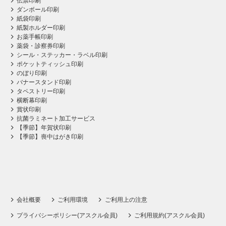
伝票印刷
ダンボール印刷
紙袋印刷
紙製ホルダー印刷
お薬手帳印刷
薬袋・診察券印刷
シール・ステッカー・ラベル印刷
ポケットティッシュ印刷
のぼり印刷
バナースタンド印刷
タペストリー印刷
横断幕印刷
賞状印刷
抗菌ラミネート加工サービス
【季節】年賀状印刷
【季節】喪中はがき印刷
会社概要
ご利用環境
ご利用上の注意
プライバシーポリシー(アスクル会員)
ご利用規約(アスクル会員)