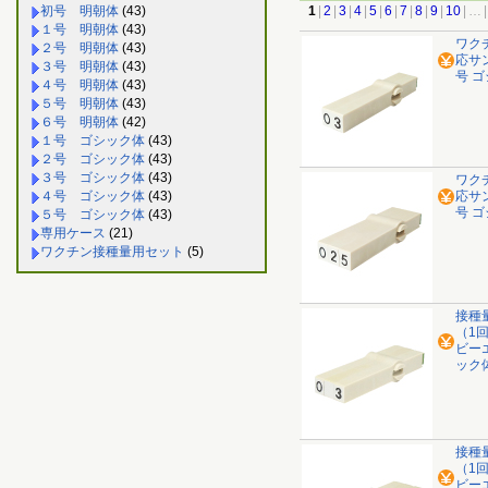
初号 明朝体
(43)
1
|
2
|
3
|
4
|
5
|
6
|
7
|
8
|
9
|
10
|
…
|
１号 明朝体
(43)
ワク
２号 明朝体
(43)
応サ
３号 明朝体
(43)
号 ゴ
４号 明朝体
(43)
５号 明朝体
(43)
６号 明朝体
(42)
１号 ゴシック体
(43)
２号 ゴシック体
(43)
３号 ゴシック体
(43)
ワク
４号 ゴシック体
(43)
応サ
号 ゴ
５号 ゴシック体
(43)
専用ケース
(21)
ワクチン接種量用セット
(5)
接種
（1
ビー
ック体
接種
（1
ビー