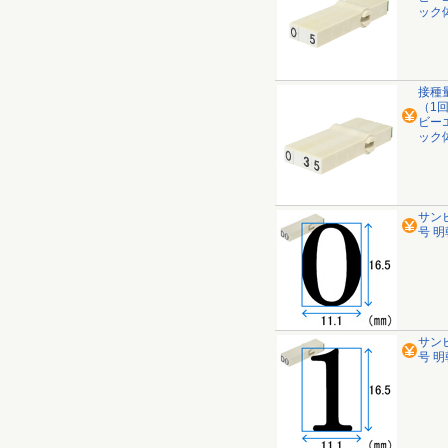
ック体
接種
（1
ビー
ック体
サン
号 明朝
サン
号 明朝