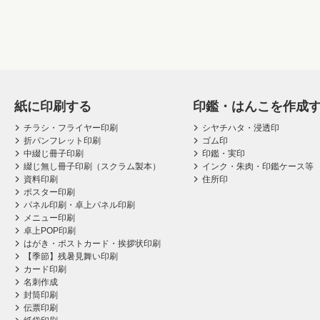
紙に印刷する
印鑑・はんこを作成
チラシ・フライヤー印刷
シヤチハタ・浸透印
折パンフレット印刷
ゴム印
中綴じ冊子印刷
印鑑・実印
綴じ無し冊子印刷（スクラム製本）
インク・朱肉・印鑑ケース等
資料印刷
住所印
ポスター印刷
パネル印刷・卓上パネル印刷
メニュー印刷
卓上POP印刷
はがき・ポストカード・挨拶状印刷
【季節】残暑見舞い印刷
カード印刷
名刺作成
封筒印刷
伝票印刷