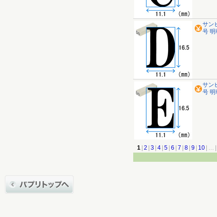
サン
号 明
サン
号 明
1
|
2
|
3
|
4
|
5
|
6
|
7
|
8
|
9
|
10
|
…
|