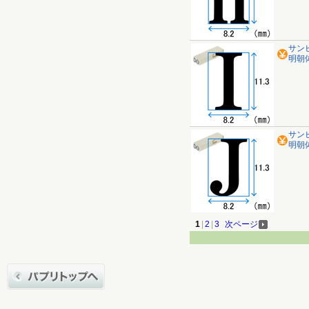
サン
明朝体 
サン
明朝体 
1
|
2
|
3
次ページ