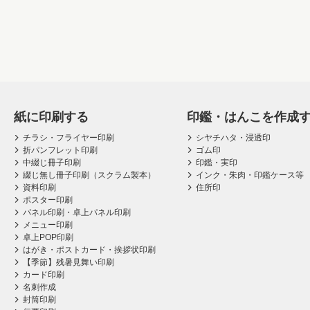
紙に印刷する
印鑑・はんこを作成
チラシ・フライヤー印刷
シヤチハタ・浸透印
折パンフレット印刷
ゴム印
中綴じ冊子印刷
印鑑・実印
綴じ無し冊子印刷（スクラム製本）
インク・朱肉・印鑑ケース等
資料印刷
住所印
ポスター印刷
パネル印刷・卓上パネル印刷
メニュー印刷
卓上POP印刷
はがき・ポストカード・挨拶状印刷
【季節】残暑見舞い印刷
カード印刷
名刺作成
封筒印刷