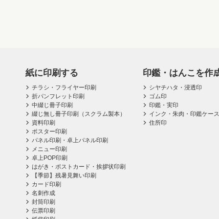
紙に印刷する
印鑑・はんこを作
チラシ・フライヤー印刷
シヤチハタ・浸透印
折パンフレット印刷
ゴム印
中綴じ冊子印刷
印鑑・実印
綴じ無し冊子印刷（スクラム製本）
インク・朱肉・印鑑ケー
資料印刷
住所印
ポスター印刷
パネル印刷・卓上パネル印刷
メニュー印刷
卓上POP印刷
はがき・ポストカード・挨拶状印刷
【季節】残暑見舞い印刷
カード印刷
名刺作成
封筒印刷
伝票印刷