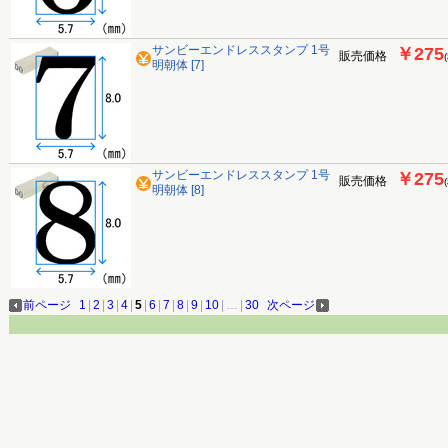
サンビーエンドレススタンプ 1号
￥275
販売価格
明朝体 [7]
サンビーエンドレススタンプ 1号
￥275
販売価格
明朝体 [8]
前ページ
1
|
2
|
3
|
4
|
5
|
6
|
7
|
8
|
9
|
10
|
…
|
30
次ページ