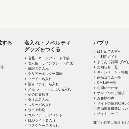
成する
名入れ・ノベルティ
パプリ
グッズをつくる
はじめての方へ
ご利用ガイド
名札・ネームプレート作成
よくある質問（FAQ
表示板・サインプレート作成
ス等
お知らせ一覧
筆記具名入れ
キャンペーン・特集
クリアーホルダー印刷
商品コラム一覧
ファイル名入れ
CM動画一覧
証書ファイル名入れ
お問い合わせ
メモ･ノート・ふせん名入れ
サンプルのご請求
その他文房具
お客様の声
タオル名入れ
サイトの便利な使い
スリッパ名入れ
自由編集機能につい
ウェア印刷
サイトマップ
ゴルフボールプリント
LEDライト名入れ
商品や納期に関するお
マスクケース名入れ