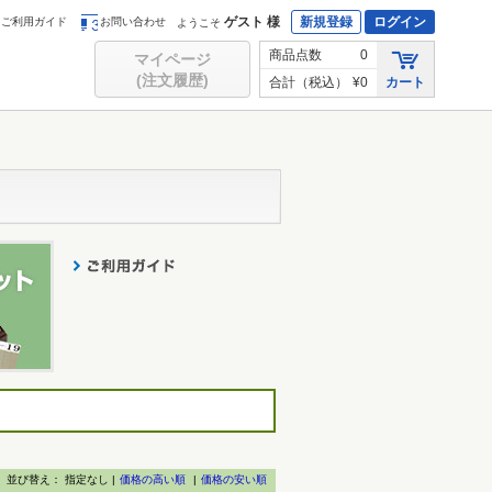
ゲスト 様
新規登録
ログイン
ご利用ガイド
お問い合わせ
ようこそ
商品点数
0
マイページ
(注文履歴)
合計（税込）
¥0
カート
並び替え：
指定なし |
価格の高い順
|
価格の安い順