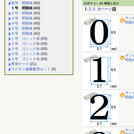
初号 明朝体
(43)
43件中
1～ 20 件目
を表示
１号 明朝体 (43)
1
|
2
|
3
次ページ
２号 明朝体
(43)
サン
３号 明朝体
(43)
明朝体 
４号 明朝体
(43)
５号 明朝体
(43)
６号 明朝体
(42)
１号 ゴシック体
(43)
２号 ゴシック体
(43)
３号 ゴシック体
(43)
４号 ゴシック体
(43)
サン
５号 ゴシック体
(43)
明朝体 
専用ケース
(21)
ワクチン接種量用セット
(5)
サン
明朝体 
サン