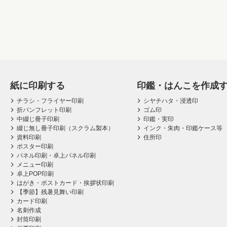
紙に印刷する
印鑑・はんこを作成
チラシ・フライヤー印刷
シヤチハタ・浸透印
折パンフレット印刷
ゴム印
中綴じ冊子印刷
印鑑・実印
綴じ無し冊子印刷（スクラム製本）
インク・朱肉・印鑑ケース等
資料印刷
住所印
ポスター印刷
パネル印刷・卓上パネル印刷
メニュー印刷
卓上POP印刷
はがき・ポストカード・挨拶状印刷
【季節】残暑見舞い印刷
カード印刷
名刺作成
封筒印刷