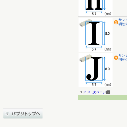
サン
明朝体 
サン
明朝体 
1
|
2
|
3
次ページ